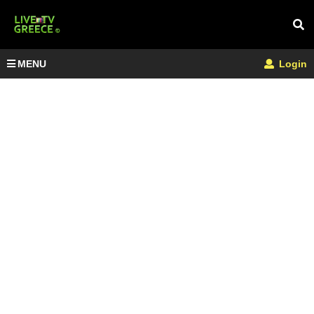
MENU
Login