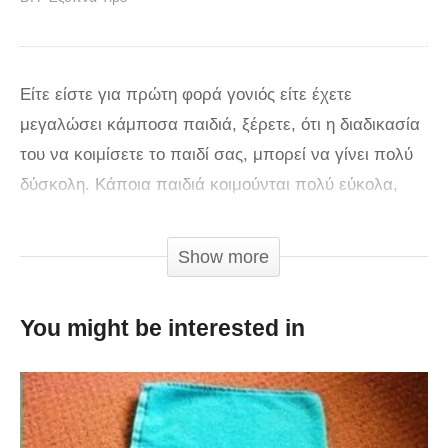
Είτε είστε για πρώτη φορά γονιός είτε έχετε
μεγαλώσει κάμποσα παιδιά, ξέρετε, ότι η διαδικασία
του να κοιμίσετε το παιδί σας, μπορεί να γίνει πολύ
δύσκολη. Κάποια παιδιά κοιμούνται πολύ εύκολα,
ενώ άλλα δυσκολεύονται να προσαρμοστούν στο
πρόγραμμα του ύπνου. Αυτό, όμως, δημιουργεί
Show more
μεγάλος άγχος στους γονείς, που ειδικά όταν έχουν
μικρά παιδιά, ο ύπνος του διαταράσσεται συνέχεια.
You might be interested in
Αναμφίβολα, το κλάμα του μωρού και η κούραση των
γονιών δημιουργούν έναν πολύ κακό συνδυασμό και
μπορεί να προκαλέσουν εξάντληση. Είτε το