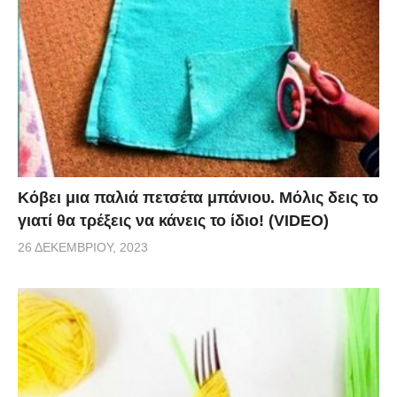
πιστεύετε είτε όχι η λύση σε αυτό το πρόβλημα είναι
πολύ απλή. Στο βίντεο θα δείτε ένα μικρό θαύμα να
εκτυλίσσεται μπροστά στα μάτια σας. Αυτό το κόλπο
όχι μόνο θα κάνει το μωρό σας να ηρεμήσει, αλλά θα
το βοηθήσει να κοιμηθεί πιο βαθιά και να
ξεκουραστεί. Έχει δοκιμαστεί με αρκετά με αρκετά
παιδιά και είχε πολύ ικανοποιητικά αποτελέσματα.
Κόβει μια παλιά πετσέτα μπάνιου. Μόλις δεις το
via
γιατί θα τρέξεις να κάνεις το ίδιο! (VIDEO)
26 ΔΕΚΕΜΒΡΊΟΥ, 2023