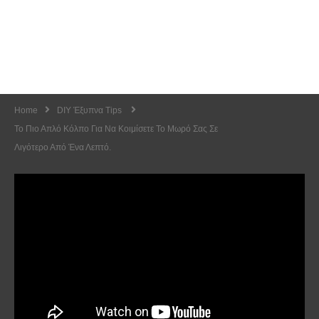
Home
DIY Έξυπνα Tips
Το Πιο Απλό Κόλπο Για Να Κοιμίσετε Το Μωρό Σας Σε
Λιγότερο Από Ένα Λεπτό.