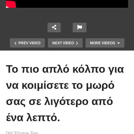
PREV VIDEO
NEXT VIDEO
MORE VIDEOS
Το πιο απλό κόλπο για
να κοιμίσετε το μωρό
σας σε λιγότερο από
Ένα κόλπο για να στερεώσεις τα
ένα λεπτό.
λουλούδια στο βάζο.
DIY Έξυπνα Tips