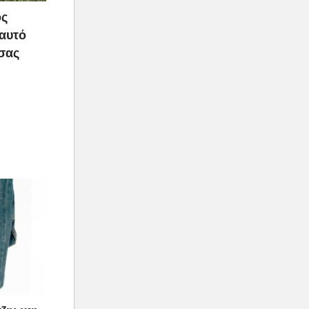
ος
 αυτό
 σας