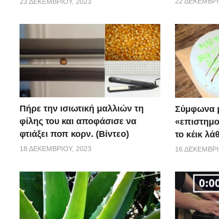
22 ΔΕΚΕΜΒΡΊ
23 ΔΕΚΕΜΒΡΊΟΥ, 2023
Πήρε την ισιωτική μαλλιών τη
Σύμφωνα μ
φίλης του και αποφάσισε να
«επιστημο
φτιάξει ποπ κορν. (Βίντεο)
το κέικ λά
18 ΔΕΚΕΜΒΡΊΟΥ, 2023
16 ΔΕΚΕΜΒΡΊ