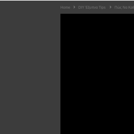
Home
DIY Έξυπνα Tips
Πώς Να Καθα