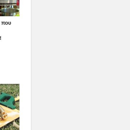
ό που
!