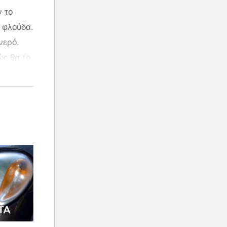
ν το
 φλούδα.
νερό,
ώς θα το