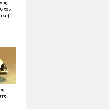
τους
υ του
ντεο)
ας
τεο