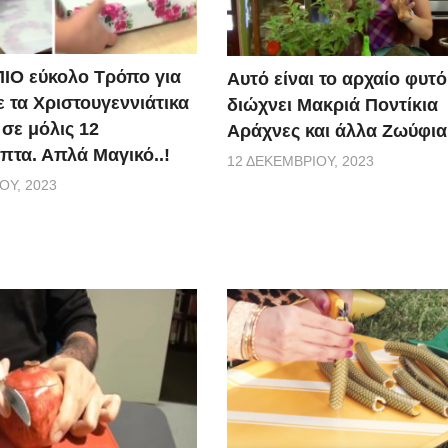
ΠΙΟ εύκολο Τρόπο για
Αυτό είναι το αρχαίο φυτ
ε τα Χριστουγεννιάτικα
διώχνει Μακριά Ποντίκια
σε μόλις 12
Αράχνες και άλλα Ζωύφια
πτα. Απλά Μαγικό..!
12 ΔΕΚΕΜΒΡΊΟΥ, 2023
ΟΥ, 2023