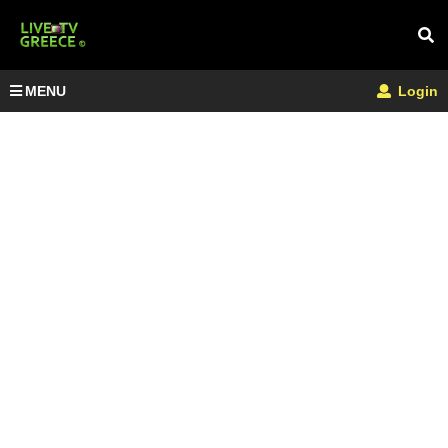
MENU
Login