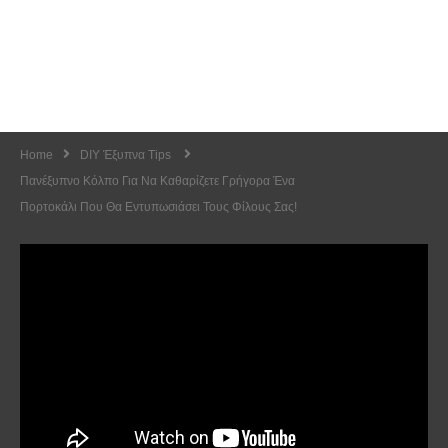
Home
DIY Έξυπνα Tips
Πανέξυπνο Κόλπο Για Να Καθαρίζετε Γρήγορα Ένα
Πορτοκάλι Που Θα Εντυπωσιάσει Τους Φίλους Σας!