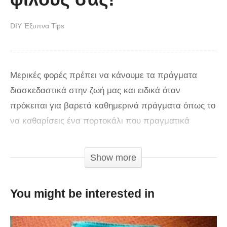
DIY Έξυπνα Tips
Μερικές φορές πρέπει να κάνουμε τα πράγματα
διασκεδαστικά στην ζωή μας και ειδικά όταν
πρόκειται για βαρετά καθημερινά πράγματα όπως το
να καθαρίσεις ένα πορτοκάλι που πραγματικά
μερικές φορές δεν είναι και το πιο υπέροχο
πράγμα! Ο γνωστός στην συντακτική ομάδα του
Show more
tilestwra.com Dave Hax έκανε πάλι το θαύμα του και
μας δείχνει με αυτό τον τρομερό τρόπο και σίγουρα
You might be interested in
καθόλου βαρετό πως να καθαρίσουμε γρήγορα ένα
πορτοκάλι και μάλιστα με πολύ… στυλ!