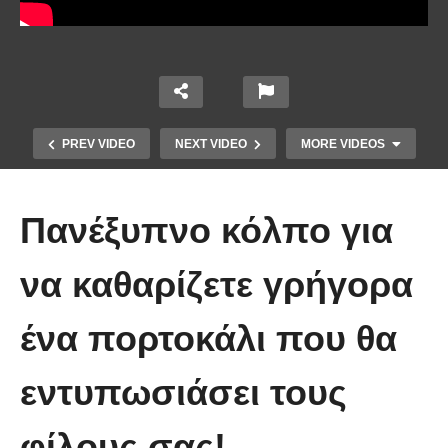
PREV VIDEO
NEXT VIDEO
MORE VIDEOS
Πανέξυπνο κόλπο για
να καθαρίζετε γρήγορα
ένα πορτοκάλι που θα
Ένα κόλπο για να στερεώσεις τα
εντυπωσιάσει τους
λουλούδια στο βάζο.
φίλους σας!