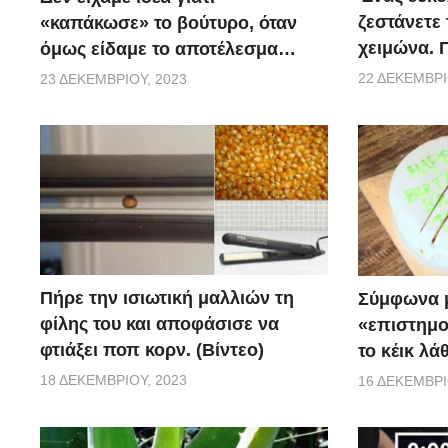
ζεστάνετε 
«καπάκωσε» το βούτυρο, όταν
χειμώνα. Π
όμως είδαμε το αποτέλεσμα…
22 ΔΕΚΕΜΒΡΊ
23 ΔΕΚΕΜΒΡΊΟΥ, 2023
Πήρε την ισιωτική μαλλιών τη
Σύμφωνα μ
φίλης του και αποφάσισε να
«επιστημο
φτιάξει ποπ κορν. (Βίντεο)
το κέικ λά
18 ΔΕΚΕΜΒΡΊΟΥ, 2023
16 ΔΕΚΕΜΒΡΊ