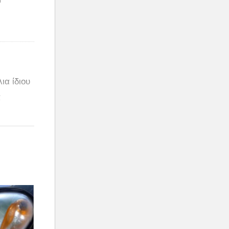
ια ίδιου
ς