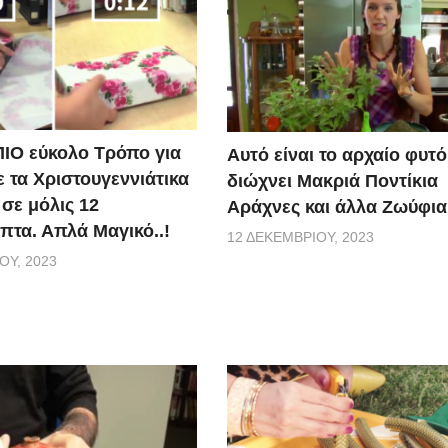
ΠΙΟ εύκολο Τρόπο για
Αυτό είναι το αρχαίο φυτ
ε τα Χριστουγεννιάτικα
διώχνει Μακριά Ποντίκια
σε μόλις 12
Αράχνες και άλλα Ζωύφια
πτα. Απλά Μαγικό..!
12 ΔΕΚΕΜΒΡΊΟΥ, 2023
ΟΥ, 2023