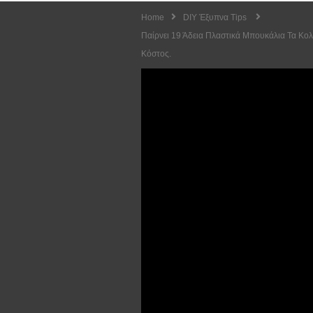
Home
DIY Έξυπνα Tips
Παίρνει 19 Άδεια Πλαστικά Μπουκάλια Τα Κολ
Κόστος.