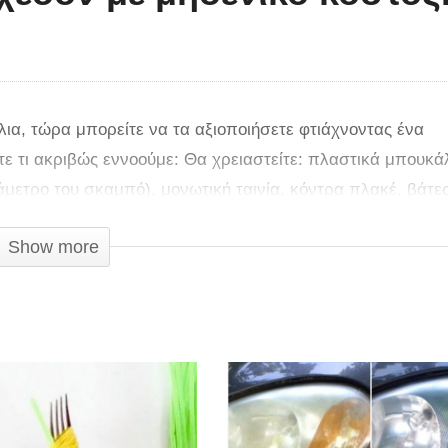
α, τώρα μπορείτε να τα αξιοποιήσετε φτιάχνοντας ένα
τε τι ακριβώς εννοούμε: Θα χρειαστείτε: πλαστικά μπουκάλ
άμετρο του σκαμπό), μονωτική ταινία, κόντρα πλακέ, βάτε
λόκληρη τη διαδικασία στο βίντεο.
Show more