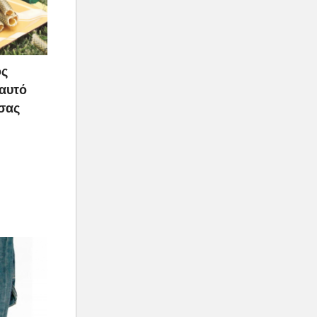
ος
 αυτό
 σας