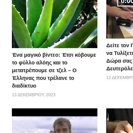
Δείτε τον 
να Τυλίξετ
Ένα μαγικό βίντεο: Έτσι κόβουμε
Δώρα σας 
το φύλλο αλόης και το
Δευτερόλε
μετατρέπουμε σε τζελ – O
Έλληνας που τρέλανε το
12 ΔΕΚΕΜΒΡΊ
διαδίκτυο
13 ΔΕΚΕΜΒΡΊΟΥ, 2023