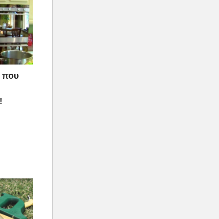
ό που
!