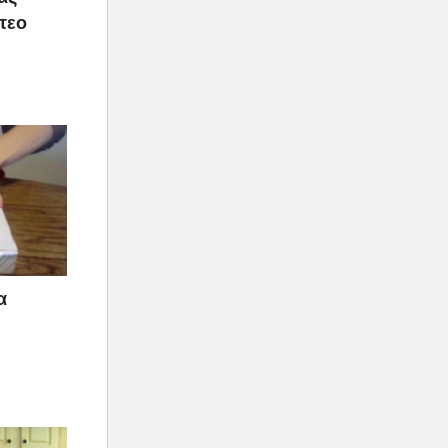
τεο
α