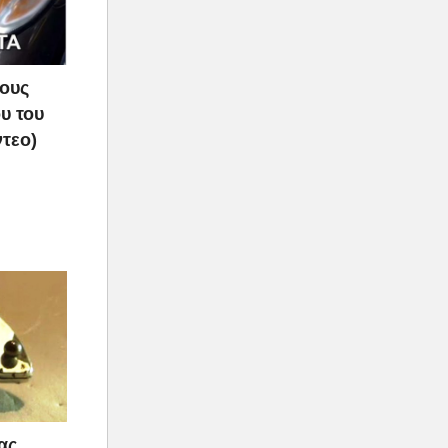
τους
υ του
ντεο)
ας