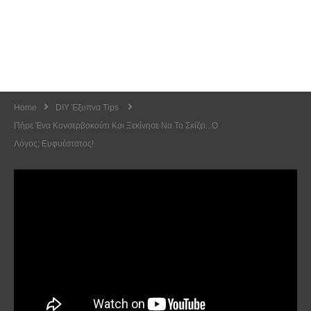
Home
DIY Έξυπνα Tips
Πήρε Ένα Κονσερβοκούτι Και Ξεκίνησε Να Το Σκίζει...Ο
Λόγος; Ευφυέστατος!