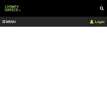
MENU
Login