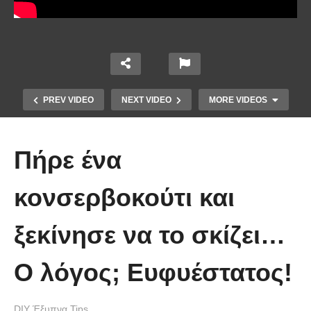
PREV VIDEO
NEXT VIDEO
MORE VIDEOS
Πήρε ένα
κονσερβοκούτι και
ξεκίνησε να το σκίζει…
Ένα κόλπο για να στερεώσεις τα
Ο λόγος; Ευφυέστατος!
λουλούδια στο βάζο.
DIY Έξυπνα Tips