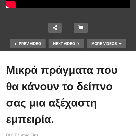
PREV VIDEO
NEXT VIDEO
MORE VIDEOS
Μικρά πράγματα που
θα κάνουν το δείπνο
σας μια αξέχαστη
Ένα κόλπο για να στερεώσεις τα
εμπειρία.
λουλούδια στο βάζο.
DIY Έξυπνα Tips