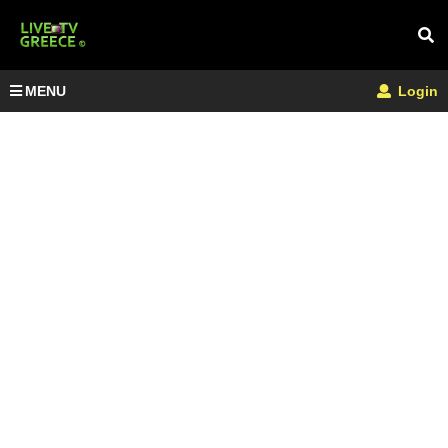
MENU
Login