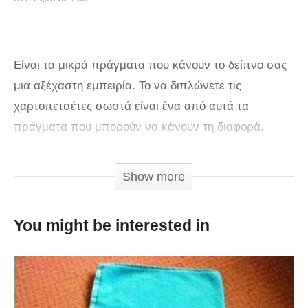
Είναι τα μικρά πράγματα που κάνουν το δείπνο σας
μια αξέχαστη εμπειρία. Το να διπλώνετε τις
χαρτοπετσέτες σωστά είναι ένα από αυτά τα
πράγματα που μπορούν να κάνουν τη διαφορά.
Υπάρχουν πολλοί τρόποι να τις διπλώσετε και εδώ
σας παρουσιάζουμε τους 9 καλύτερους. Πράγματι,
Show more
κάποιοι από αυτούς είναι τόσο ξεχωριστοί, που θα
κάνουν το φαγητό σας να φαίνεται γευστικότερο!
You might be interested in
Πρέπει να τους δοκιμάσετε!