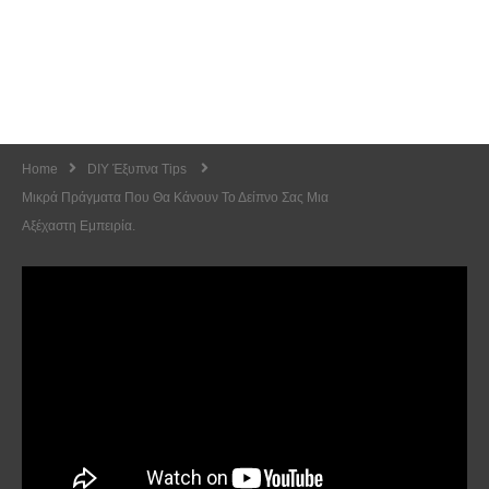
Home
DIY Έξυπνα Tips
Μικρά Πράγματα Που Θα Κάνουν Το Δείπνο Σας Μια
Αξέχαστη Εμπειρία.