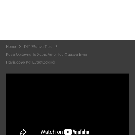
Home
DIY Έξυπνα Tips
Κόβει Οριζόντια Το Χαρτί. Αυτό Που Φτιάχνει Είναι
Πανέμορφο Και Εντυπωσιακό!