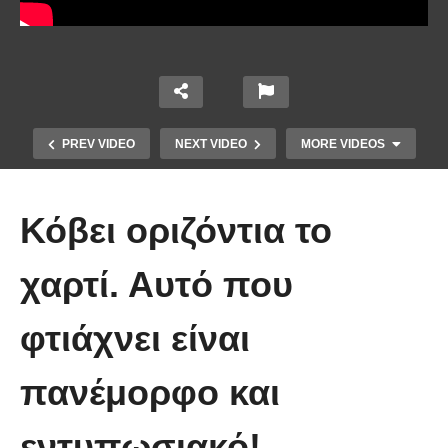
PREV VIDEO
NEXT VIDEO
MORE VIDEOS
Κόβει οριζόντια το
χαρτί. Αυτό που
φτιάχνει είναι
Ένα κόλπο για να στερεώσεις τα
πανέμορφο και
λουλούδια στο βάζο.
εντυπωσιακό!