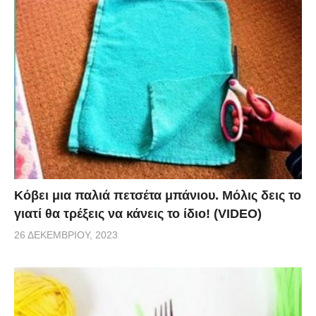
Το αποτέλεσμα είναι περίπλοκο αλλά εξαιρετικό και
πολύ εύκολο στην κατασκευή του. Η ιδέα στολισμού
γίνεται ακόμη και από ανθρώπους που δεν έχουν
κάποια εμπειρία ή δεξιοτεχνία. Όπως αναφέρει ο
δημιουργός, το μέγεθος της νιφάδας εξαρτάται από
το μέγεθος του αρχικού τετραγώνου σας και μπορείτε
να χρησιμοποιήσετε ότι είδος χαρτιού θέλετε για την
συγκεκριμένη κατασκευή. Δείτε βήμα-βήμα τον
τρόπο δημιουργίας στο παρακάτω βίντεο και φτιάξτε
Κόβει μια παλιά πετσέτα μπάνιου. Μόλις δεις το
το για το δικό σας σπίτι ή για κάποιου φίλου σας.
γιατί θα τρέξεις να κάνεις το ίδιο! (VIDEO)
26 ΔΕΚΕΜΒΡΊΟΥ, 2023