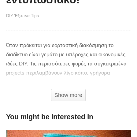
DIY Έξυπνα Tips
Όταν πρόκειται για εορταστική διακόσμηση το
διαδίκτυο είναι γεμάτο με υπέροχες και οικονομικές
ιδέες DIY. Τις περισσότερες φορές τα συγκεκριμένα
projects περιλαμβάνουν λίγο κόπο, γρήγορα
αποτελέσματα και όλα αυτά με υλικά που μπορεί να
βρει κανείς οπουδήποτε ή ακόμη και μέσα στο σπίτι
Show more
του. Θέλετε να δώσετε μια πιο προσωπική νότα στο
χριστουγεννιάτικο δέντρο ή γενικά τον χώρο σας;
You might be interested in
Φτιάξτε μια δαντελωτή νιφάδα χιονιού από χαρτί μιας
και πλησιάζει ο καιρός του στολίσματος.