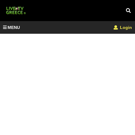
MENU
Login