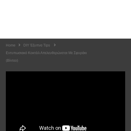
Home
DIY Έξυπνα Tips
Εντυπωσιακό Κοκτέιλ Απελευθερώνεται Με Σφυράκι
(Βίντεο)