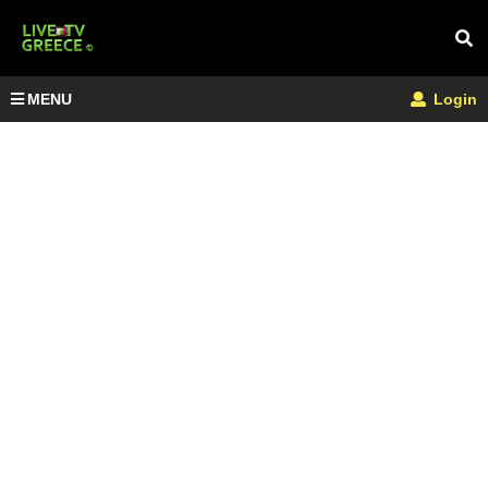
MENU
Login