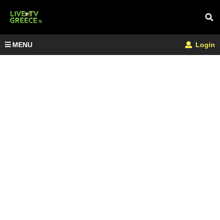
MENU
Login