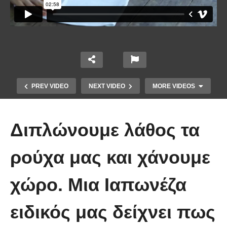
PREV VIDEO
NEXT VIDEO
MORE VIDEOS
Διπλώνουμε λάθος τα
ρούχα μας και χάνουμε
χώρο. Μια Ιαπωνέζα
Ένα κόλπο για να στερεώσεις τα
ειδικός μας δείχνει πως
λουλούδια στο βάζο.