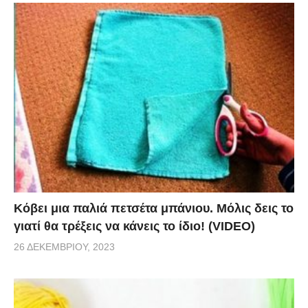
προτείνει μάλλον κερδίζουμε και αρκετό χώρο στα
συρτάρια μας. Και μην ξεγελαστείτε από τις πρώτες
κινήσεις που κάνει και ίσως να μοιάζουν πολύ με τη
μέθοδο που και εσείς ακολουθείτε γιατί στη συνέχεια
θα διαπιστώσετε πως οι κινήσεις που κάνει προς το
τέλος είναι πολύ διαφορετικές από τις
συνηθισμένες. Α! Και προσοχή στον τρόπο που
διπλώνει τις κάλτσες…
via
Κόβει μια παλιά πετσέτα μπάνιου. Μόλις δεις το
γιατί θα τρέξεις να κάνεις το ίδιο! (VIDEO)
26 ΔΕΚΕΜΒΡΊΟΥ, 2023