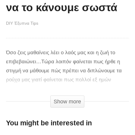
να το κάνουμε σωστά
DIY Έξυπνα Tips
Όσο ζεις μαθαίνεις λέει ο λαός μας και η ζωή το
επιβεβαιώνει…Τώρα λοιπόν φαίνεται πως ήρθε η
στιγμή να μάθουμε πώς πρέπει να διπλώνουμε τα
ρούχα μας γιατί φαίνεται πως πολλοί εξ ημών
μάλλον το κάνουμε λάθος. Εδώ και χρόνια… Τον
«ορθό» τρόπο λοιπόν μας δείχνει η Marie Kondo,
Show more
συγγραφέας best seller βιβλίων με οδηγίες για να
κάνουμε τη ζωή μας πιο εύκολη.
You might be interested in
Όπως θα δείτε και στο βίντεο με τον τρόπο που μας