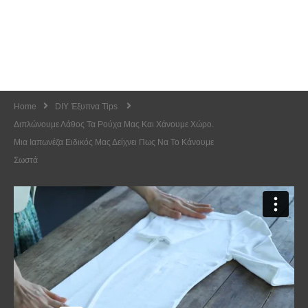
Home
DIY Έξυπνα Tips
Διπλώνουμε Λάθος Τα Ρούχα Μας Και Χάνουμε Χώρο.
Μια Ιαπωνέζα Ειδικός Μας Δείχνει Πως Να Το Κάνουμε
Σωστά