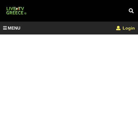
MENU
Login