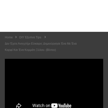
Home
DIY Έξυπνα Tips
Δεν Έχετε Ανοιχτήρι Εύκαιρο; Δημιούργησε Ένα Με Ένα
Καρφί Και Ένα Κομμάτι Ξύλου. (Βίντεο)