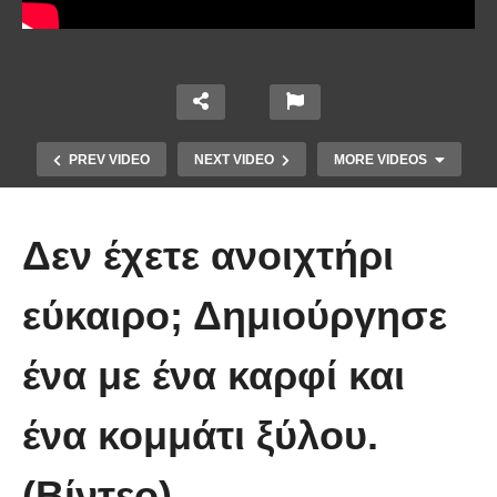
PREV VIDEO
NEXT VIDEO
MORE VIDEOS
Δεν έχετε ανοιχτήρι
εύκαιρο; Δημιούργησε
ένα με ένα καρφί και
Ένα κόλπο για να στερεώσεις τα
ένα κομμάτι ξύλου.
λουλούδια στο βάζο.
(Βίντεο)