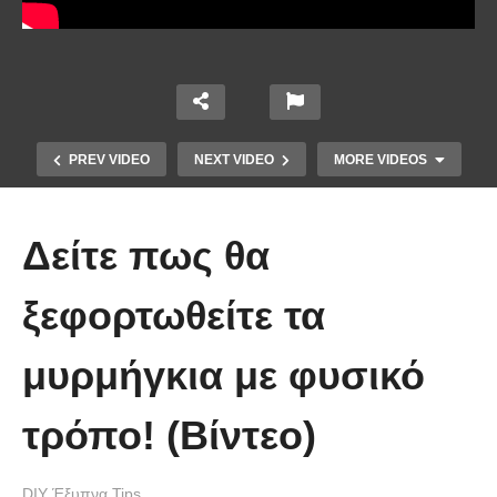
PREV VIDEO
NEXT VIDEO
MORE VIDEOS
Δείτε πως θα
ξεφορτωθείτε τα
Η Μέγκαν ζωγραφίζει μισοφέγγαρα
μυρμήγκια με φυσικό
στο πρόσωπο της για να
δημιουργήσει μια φοβερή
τρόπο! (Βίντεο)
μεταμόρφωση
DIY Έξυπνα Tips