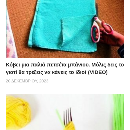
ζάχαρη. Στη συνέχεια βάλτε λίγο μέλι και
περισσότερο ζεστό νερό (αν χρειάζεται). Μόλις
κρυώσει το μείγμα, ρίξτε το στο μπουκάλι και είστε
έτοιμοι!
via
Κόβει μια παλιά πετσέτα μπάνιου. Μόλις δεις το
γιατί θα τρέξεις να κάνεις το ίδιο! (VIDEO)
26 ΔΕΚΕΜΒΡΊΟΥ, 2023