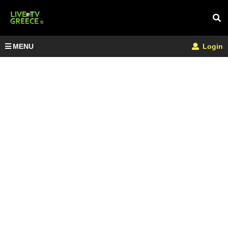
MENU
Login