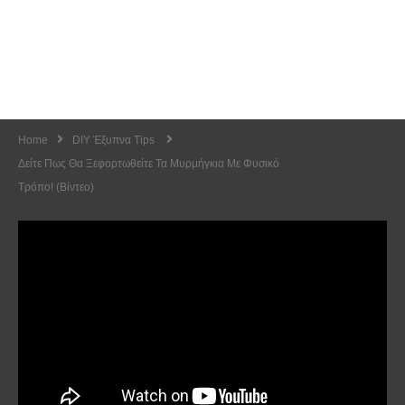
Home
DIY Έξυπνα Tips
Δείτε Πως Θα Ξεφορτωθείτε Τα Μυρμήγκια Με Φυσικό
Τρόπο! (Βίντεο)