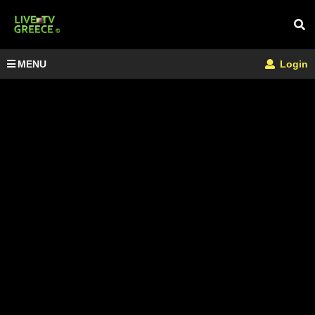
MENU
Login