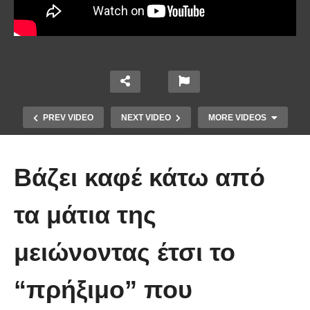
PREV VIDEO
NEXT VIDEO
MORE VIDEOS
Βάζει καφέ κάτω από
τα μάτια της
μειώνοντας έτσι το
Ένα κόλπο για να στερεώσεις τα
“πρήξιμο” που
λουλούδια στο βάζο.