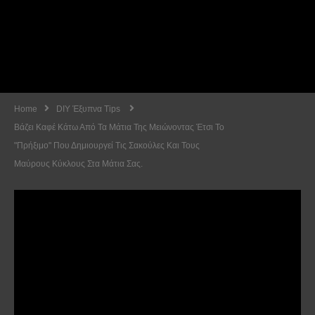
Home
DIY Έξυπνα Tips
Βάζει Καφέ Κάτω Από Τα Μάτια Της Μειώνοντας Έτσι Το
"πρήξιμο" Που Δημιουργεί Τις Σακούλες Και Τους
Μαύρους Κύκλους Στα Μάτια Σας.