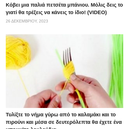
να εφαρμόσει τα παραπάνω επιστημονικά
Κόβει μια παλιά πετσέτα μπάνιου. Μόλις δεις το
δεδομένα… (το επίκαιρο σημείο ξεκινάει στο 2′:45″
γιατί θα τρέξεις να κάνεις το ίδιο! (VIDEO)
του βίντεο) Συνδυάζει λίγο φρεσκοκομμένο καφέ (ή
26 ΔΕΚΕΜΒΡΊΟΥ, 2023
και έτοιμο στιγμιαίο καφέ) μαζί με λίγο καρυδέλαιο
σε ίσες ποσότητες και το απλώνει προσεκτικά στα
μάτια της.
Τυλίξτε το νήμα γύρω από το καλαμάκι και το
πιρούνι και μέσα σε δευτερόλεπτα θα έχετε ένα