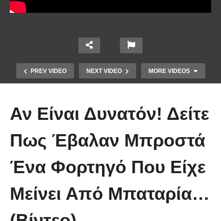
PREV VIDEO
NEXT VIDEO
MORE VIDEOS
Αν Είναι Δυνατόν! Δείτε
Πως Έβαλαν Μπροστά
Ένα Φορτηγό Που Είχε
Ένα κόλπο για να στερεώσεις τα
Μείνει Από Μπαταρία…
λουλούδια στο βάζο.
(Βίντεο)