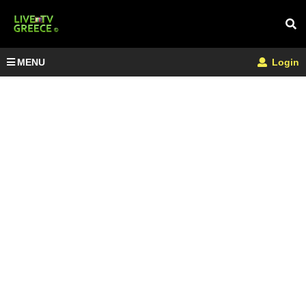
MENU
Login