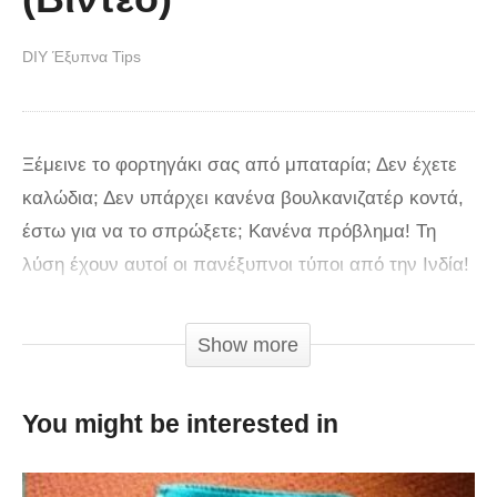
DIY Έξυπνα Tips
Ξέμεινε το φορτηγάκι σας από μπαταρία; Δεν έχετε
καλώδια; Δεν υπάρχει κανένα βουλκανιζατέρ κοντά,
έστω για να το σπρώξετε; Κανένα πρόβλημα! Τη
λύση έχουν αυτοί οι πανέξυπνοι τύποι από την Ινδία!
Δεν αντικατέστησαν τη μπαταρία, αν αυτό
φανταστήκατε. Η μέθοδός τους είναι πολύ πιο απλή
Show more
και θα σας αφήσει άφωνους!
You might be interested in
via