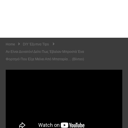
Home
DIY Έξυπνα Tips
Αν Είναι Δυνατόν! Δείτε Πως Έβαλαν Μπροστά Ένα
Φορτηγό Που Είχε Μείνει Από Μπαταρία… (Βίντεο)