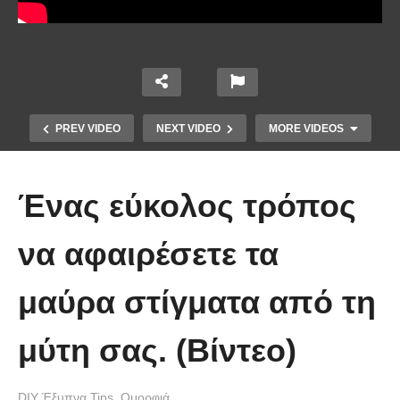
PREV VIDEO
NEXT VIDEO
MORE VIDEOS
Ένας εύκολος τρόπος
να αφαιρέσετε τα
μαύρα στίγματα από τη
Ένα κόλπο για να στερεώσεις τα
μύτη σας. (Βίντεο)
λουλούδια στο βάζο.
DIY Έξυπνα Tips
Ομορφιά