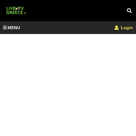
MENU
Login