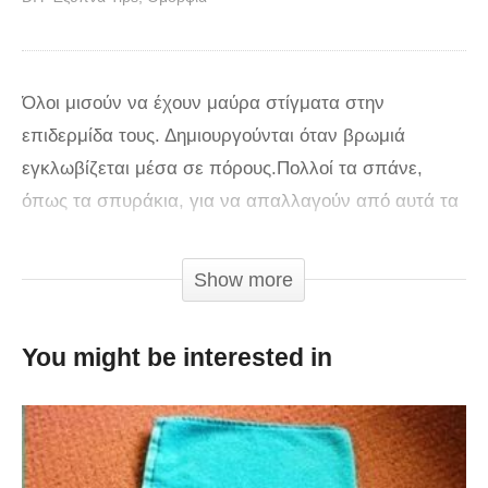
Όλοι μισούν να έχουν μαύρα στίγματα στην
επιδερμίδα τους. Δημιουργούνται όταν βρωμιά
εγκλωβίζεται μέσα σε πόρους.Πολλοί τα σπάνε,
όπως τα σπυράκια, για να απαλλαγούν από αυτά τα
αντιαισθητικά μαύρα σημάδια, που εμφανίζονται
συνήθως στα πιο λιπαρά μέρη του προσώπου μας:
Show more
στην Τ ζώνη της μύτη και του μετώπου. Πιέζοντας τα
μαύρα στίγματα, διευρύνονται οι πόροι, και κατά
You might be interested in
συνέπεια τους καθιστά πιο επιρρεπείς να
ξαναγεμίσουν.
Έτσι, η καλύτερη λύση είναι να αποτρέψουμε το