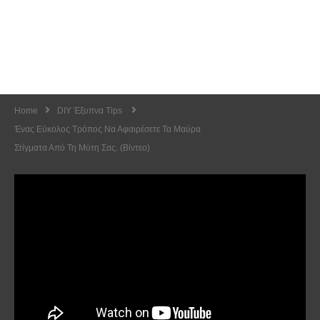
Home
DIY Έξυπνα Tips
Ένας Εύκολος Τρόπος Να Αφαιρέσετε Τα Μαύρα
Στίγματα Από Τη Μύτη Σας. (Βίντεο)