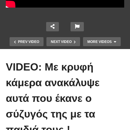
PREV VIDEO
NEXT VIDEO
MORE VIDEOS
VIDEO: Με κρυφή
κάμερα ανακάλυψε
αυτά που έκανε ο
Ο τύπος (φορτώνει) κορίτσια μέσα
σύζυγός της με τα
σε έξι δευτερόλεπτα! (Βίντεο)
παιδιά τους !