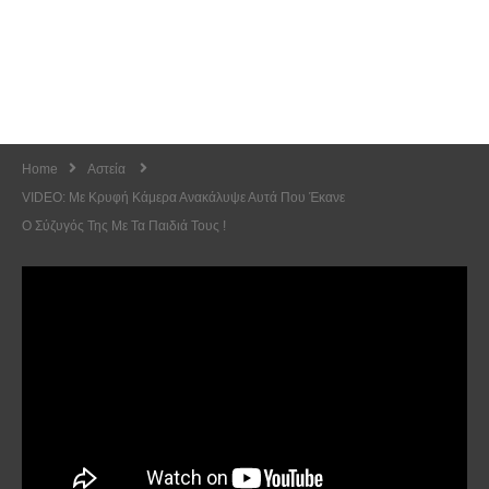
Home
Αστεία
VIDEO: Με Κρυφή Κάμερα Ανακάλυψε Αυτά Που Έκανε
Ο Σύζυγός Της Με Τα Παιδιά Τους !