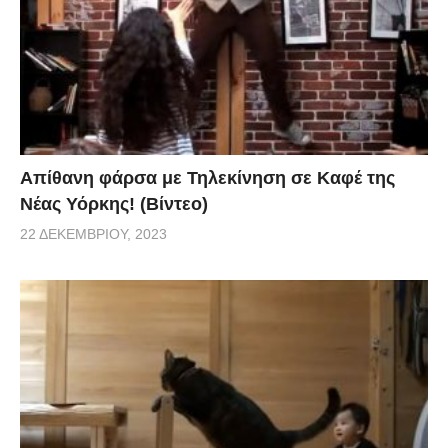
Απίθανη φάρσα με Τηλεκίνηση σε Καφέ της
Νέας Υόρκης! (Βίντεο)
22 ΔΕΚΕΜΒΡΊΟΥ, 2023