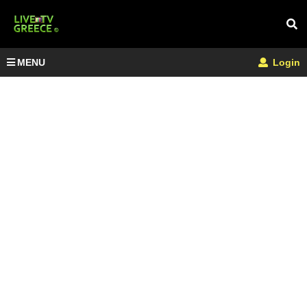
MENU
Login