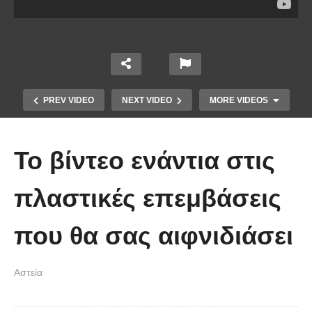
PREV VIDEO
NEXT VIDEO
MORE VIDEOS
To βίντεο ενάντια στις
πλαστικές επεμβάσεις
που θα σας αιφνιδιάσει
Απολαυστικοί Μέριλ Στριπ και Τομ
Χανκς – Μιμήθηκαν ο ένας τον
Αστεία
άλλον