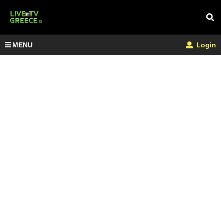
MENU
Login