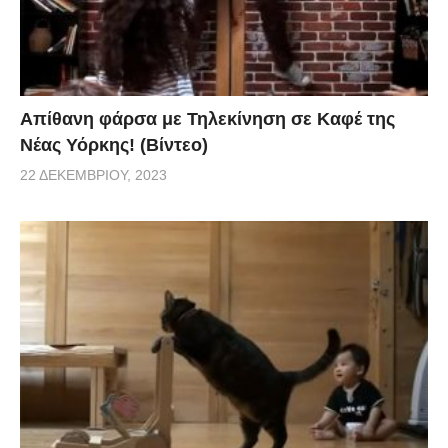
Απίθανη φάρσα με Τηλεκίνηση σε Καφέ της
Νέας Υόρκης! (Βίντεο)
22 ΔΕΚΕΜΒΡΊΟΥ, 2023