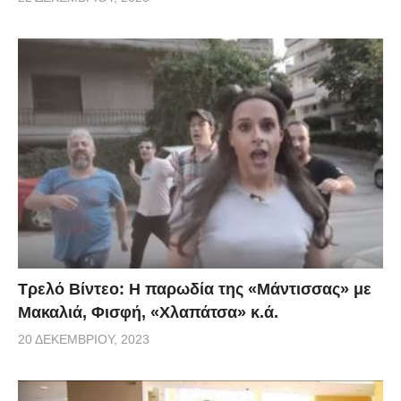
Τρελό Βίντεο: H παρωδία της «Μάντισσας» με
Μακαλιά, Φισφή, «Χλαπάτσα» κ.ά.
20 ΔΕΚΕΜΒΡΊΟΥ, 2023