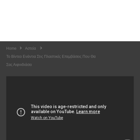
Home
Αστεία
To Βίντεο Ενάντια Στις Πλαστικές Επεμβάσεις Που Θα
Σας Αιφνιδιάσει