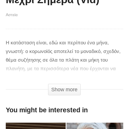
Αστεία
Η κατάσταση είναι, εδώ και περίπου ένα μήνα,
γνωστή: ο κορωνοϊός αποτελεί το μοναδικό, σχεδόν,
θέμα συζήτησης σε όλα τα πλάτη και μήκη του
πλανήτη, με τα περισσότερα νέα που έρχονται να
μην είναι ακριβώς και η επιτομή της διασκέδασης.
Αυτό έχει ως αποτέλεσμα να… νταουνιάζουμε
Show more
ελαφρώς, όμως ακριβώς επειδή θέλουμε να μείνουμε
στα επίπεδα του «ελαφρώς» με ανοδικές τάσεις
You might be interested in
(ελάχιστα/ απειροελάχιστα/ είμαι καλά και σ’
αγαπώ), στο menshouse κάθε μέρα θυμόμαστε