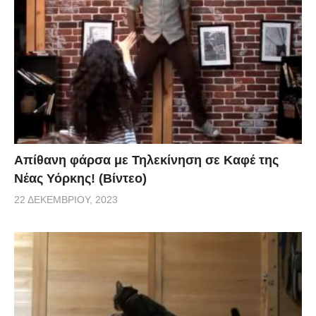
Απίθανη φάρσα με Τηλεκίνηση σε Καφέ της
Νέας Υόρκης! (Βίντεο)
22 ΔΕΚΕΜΒΡΊΟΥ, 2023