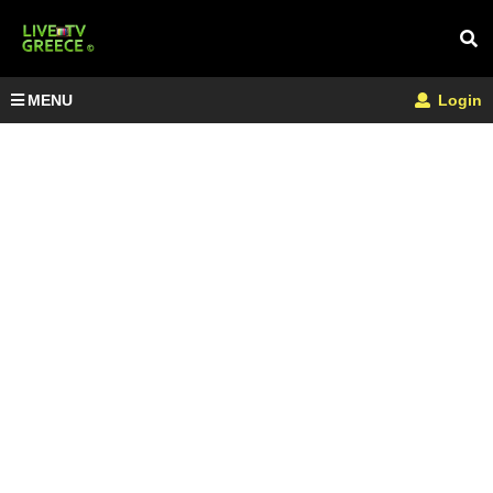
MENU
Login