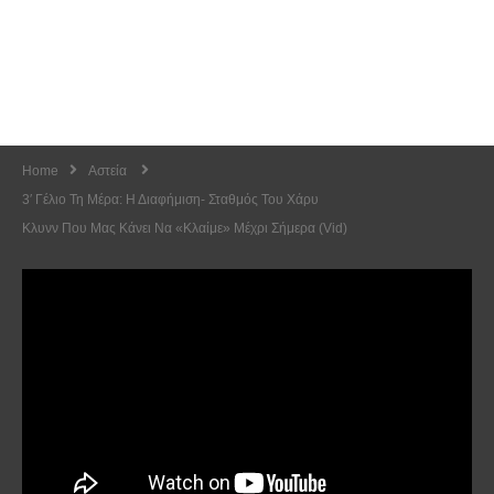
Home
Αστεία
3′ Γέλιο Τη Μέρα: Η Διαφήμιση- Σταθμός Του Χάρυ
Κλυνν Που Μας Κάνει Να «Κλαίμε» Μέχρι Σήμερα (Vid)