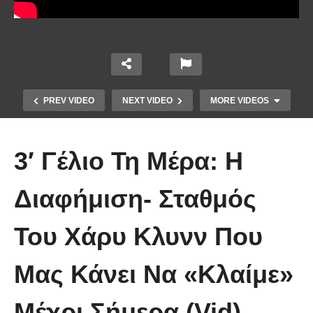
PREV VIDEO
NEXT VIDEO
MORE VIDEOS
3′ Γέλιο Τη Μέρα: Η
Διαφήμιση- Σταθμός
Του Χάρυ Κλυνν Που
Απολαυστικοί Μέριλ Στριπ και Τομ
Χανκς – Μιμήθηκαν ο ένας τον
Μας Κάνει Να «Κλαίμε»
άλλον
Μέχρι Σήμερα (Vid)