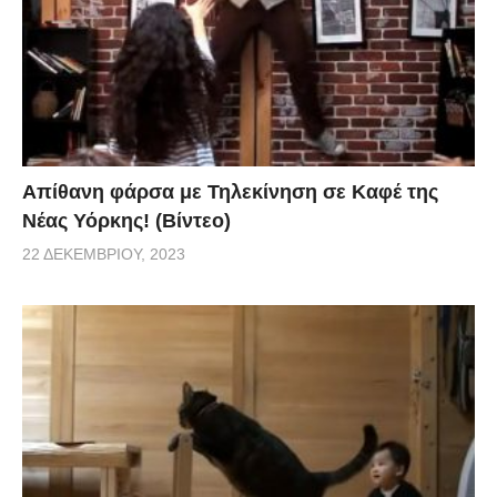
Απίθανη φάρσα με Τηλεκίνηση σε Καφέ της
Νέας Υόρκης! (Βίντεο)
22 ΔΕΚΕΜΒΡΊΟΥ, 2023