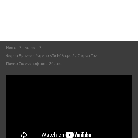
Home
Αστεία
Φάρσα Εμπνευσμένη Από «Το Κάλεσμα 2» Σπέρνει Τον
Πανικό Στα Ανυποψίαστα Θύματα