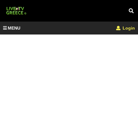
MENU
Login