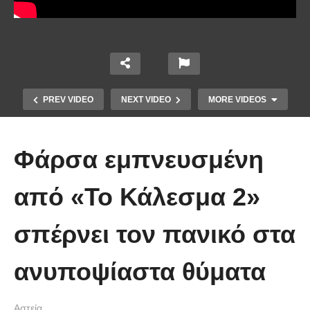
PREV VIDEO
NEXT VIDEO
MORE VIDEOS
Φάρσα εμπνευσμένη
από «Το Κάλεσμα 2»
σπέρνει τον πανικό στα
Απολαυστικοί Μέριλ Στριπ και Τομ
Χανκς – Μιμήθηκαν ο ένας τον
ανυποψίαστα θύματα
άλλον
Αστεία