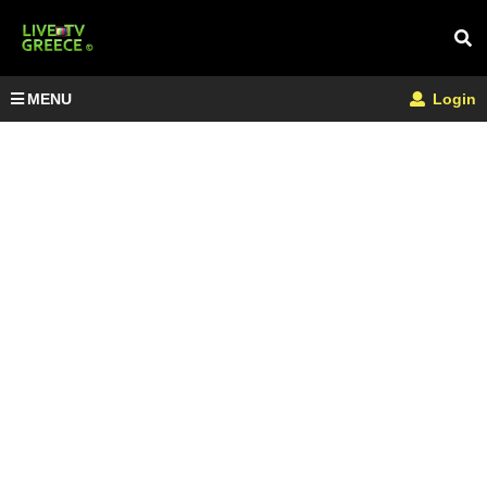
MENU
Login