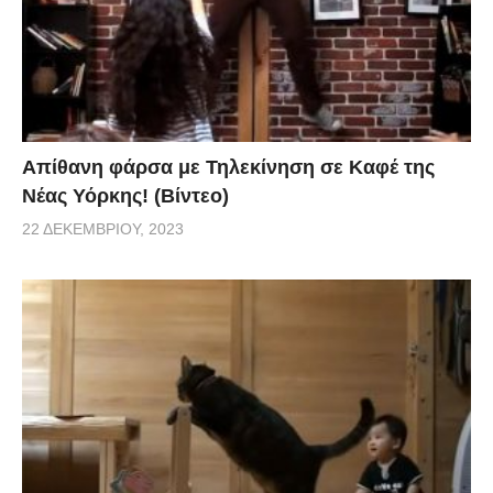
Απίθανη φάρσα με Τηλεκίνηση σε Καφέ της
Νέας Υόρκης! (Βίντεο)
22 ΔΕΚΕΜΒΡΊΟΥ, 2023