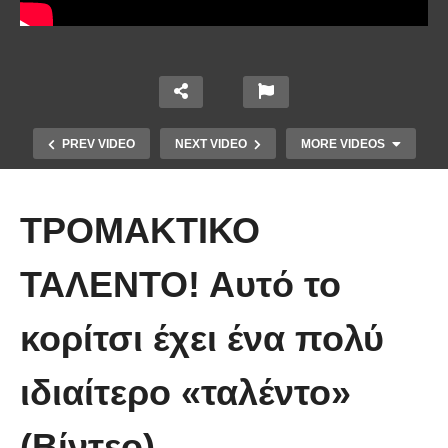
PREV VIDEO
NEXT VIDEO
MORE VIDEOS
ΤΡΟΜΑΚΤΙΚΟ
ΤΑΛΕΝΤΟ! Αυτό το
κορίτσι έχει ένα πολύ
Απολαυστικοί Μέριλ Στριπ και Τομ
Χανκς – Μιμήθηκαν ο ένας τον
ιδιαίτερο «ταλέντο»
άλλον
(Βίντεο)