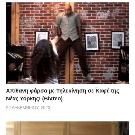
Απίθανη φάρσα με Τηλεκίνηση σε Καφέ της
Νέας Υόρκης! (Βίντεο)
22 ΔΕΚΕΜΒΡΊΟΥ, 2023