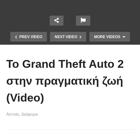
PREV VIDEO
NEXT VIDEO
MORE VIDEOS
Το Grand Theft Auto 2
στην πραγματική ζωή
(Video)
Κάμερα πυροσβεστικού οχήματος
κατέγραψε την τρομακτική ταχύτητα
Αστεία
Διάφορα
μιας δασικής πυρκαγιάς