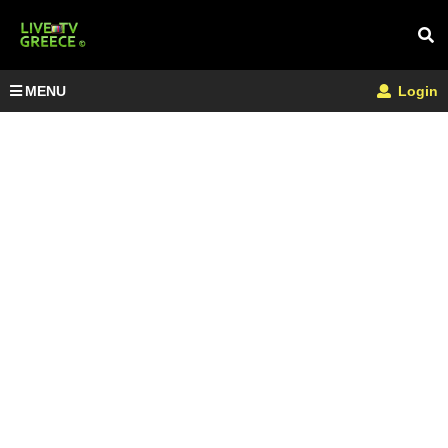
MENU
Login