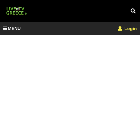
MENU
Login