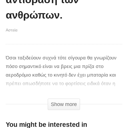
ανθρώπων.
Αστεία
Όσοι ταξιδεύουν συχνά τότε σίγουρα θα γνωρίζουν
πόσο σημαντικό είναι να βρεις μια πρίζα στο
αεροδρόμιο καθώς το κινητό δεν έχει μπαταρία και
πρέπει οπωσδήποτε να το φορτίσεις ειδικά όταν η
πτήση σου είναι την επόμενη μέρα και πρέπει να
περιμένεις. Σε αυτό το βίντεο που δημοσιεύτηκε στο
Show more
YouTube και συγκεκριμένα στο κανάλι «pranks» θα
δούμε να τοποθετούν μια ψεύτικη πρίζα σε ένα
You might be interested in
αεροδρόμιο και να καταγράφουν την αντίδραση των