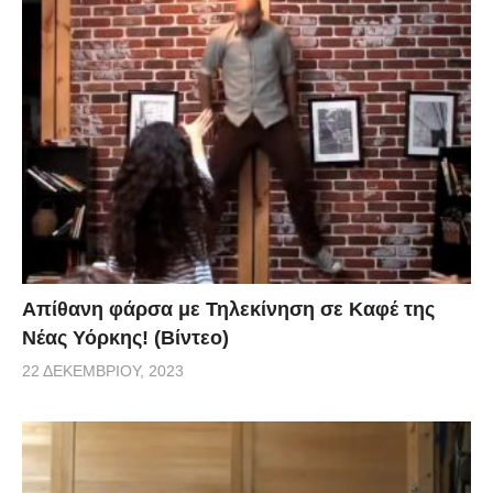
Απίθανη φάρσα με Τηλεκίνηση σε Καφέ της
Νέας Υόρκης! (Βίντεο)
22 ΔΕΚΕΜΒΡΊΟΥ, 2023