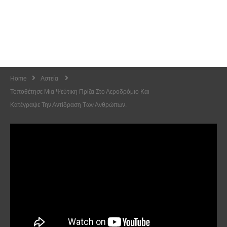
Home
Αστεία
Τοποθέτησε Μια Ψεύτικη Πρίζα Στο Αεροδρόμιο Και
Κατέγραψε Την Αντίδραση Των Ανθρώπων.