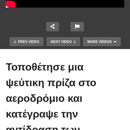
PREV VIDEO
NEXT VIDEO
MORE VIDEOS
Τοποθέτησε μια
ψεύτικη πρίζα στο
αεροδρόμιο και
Απολαυστικοί Μέριλ Στριπ και Τομ
Χανκς – Μιμήθηκαν ο ένας τον
κατέγραψε την
άλλον
αντίδραση των