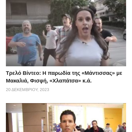
Τρελό Βίντεο: H παρωδία της «Μάντισσας» με
Μακαλιά, Φισφή, «Χλαπάτσα» κ.ά.
20 ΔΕΚΕΜΒΡΊΟΥ, 2023