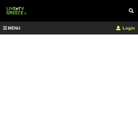
MENU
Login