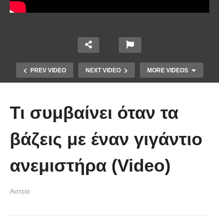
PREV VIDEO
NEXT VIDEO
MORE VIDEOS
Τι συμβαίνει όταν τα
βάζεις με έναν γιγάντιο
ανεμιστήρα (Video)
Απολαυστικοί Μέριλ Στριπ και Τομ
Χανκς – Μιμήθηκαν ο ένας τον
Αστεία
άλλον