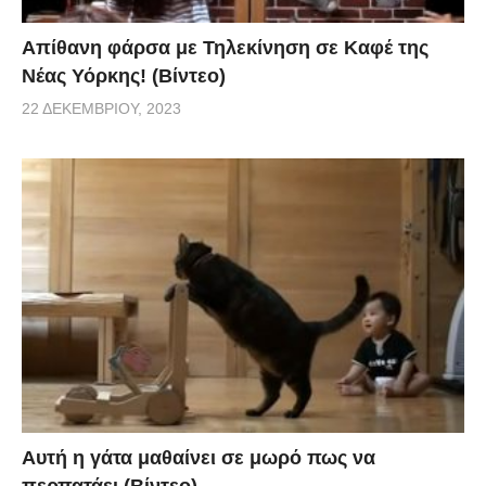
Απίθανη φάρσα με Τηλεκίνηση σε Καφέ της
Νέας Υόρκης! (Βίντεο)
22 ΔΕΚΕΜΒΡΊΟΥ, 2023
Αυτή η γάτα μαθαίνει σε μωρό πως να