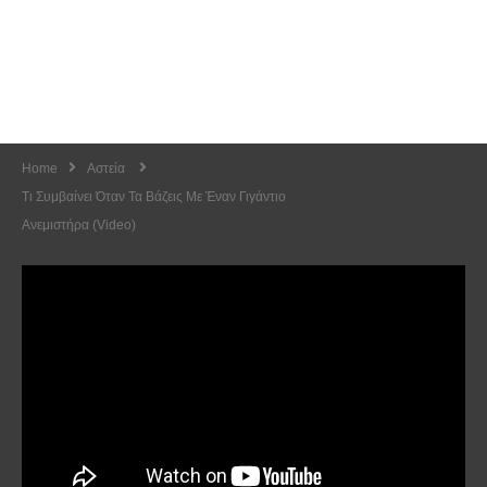
Home
Αστεία
Τι Συμβαίνει Όταν Τα Βάζεις Με Έναν Γιγάντιο
Ανεμιστήρα (Video)