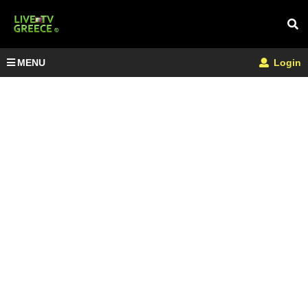
MENU
Login