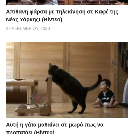
Απίθανη φάρσα με Τηλεκίνηση σε Καφέ της
Νέας Υόρκης! (Βίντεο)
22 ΔΕΚΕΜΒΡΊΟΥ, 2023
Αυτή η γάτα μαθαίνει σε μωρό πως να
περπατάει (Βίντεο)