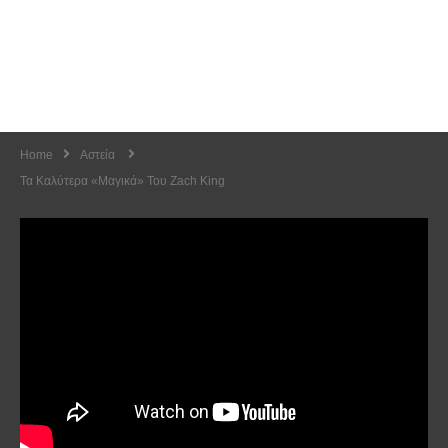
Home
Αστεία
Τα Καλύτερα «μαγικά» Του Zach King