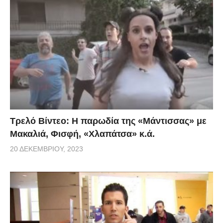
Τρελό Βίντεο: H παρωδία της «Μάντισσας» με
Μακαλιά, Φισφή, «Χλαπάτσα» κ.ά.
20 ΔΕΚΕΜΒΡΊΟΥ, 2023