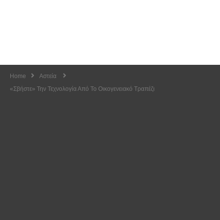
Home
Αστεία
«Σβήστε» Την Τεχνολογία Από Το Οικογενειακό Τραπέζι