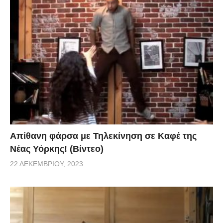
Απίθανη φάρσα με Τηλεκίνηση σε Καφέ της
Νέας Υόρκης! (Βίντεο)
22 ΔΕΚΕΜΒΡΊΟΥ, 2023