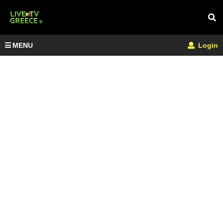
MENU
Login