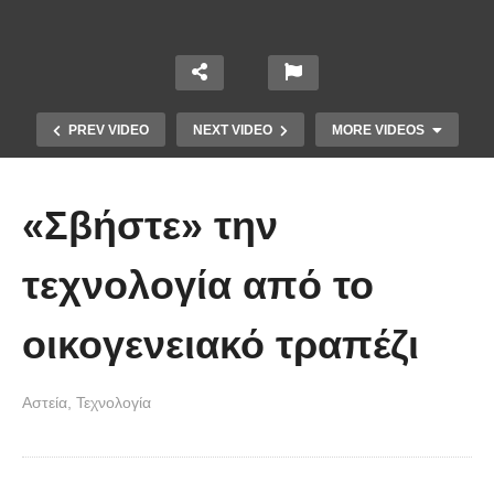
PREV VIDEO
NEXT VIDEO
MORE VIDEOS
«Σβήστε» την
τεχνολογία από το
οικογενειακό τραπέζι
Άνθρωποι που… μετάνιωσαν την
Αστεία
Τεχνολογία
ίδια στιγμή!