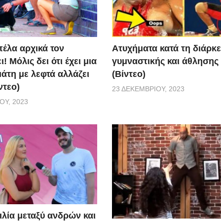
Aτυχήματα κατά τη διάρκε
πέλα αρχικά τον
γυμναστικής και άθλησης
! Μόλις δει ότι έχει μια
(Βίντεο)
άτη με λεφτά αλλάζει
ντεο)
23 ΔΕΚΕΜΒΡΊΟΥ, 2023
ΟΥ, 2023
ιλία μεταξύ ανδρών και