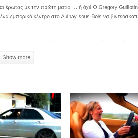
αι έρωτας με την πρώτη ματιά … ή όχι! Ο Grégory Guillotin
ένα εμπορικό κέντρο στο Aulnay-sous-Bois να βιντεοσκο
», αυτό το βίντεο δείχνει τους περαστικούς οι οποίοι χωρ
 σκάλα. Ποια θα είναι η αντίδρασή τους; Η απάντηση στο βί
Show more