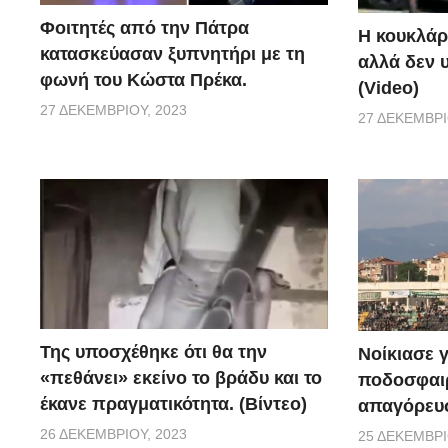
Φοιτητές από την Πάτρα
Η κουκλάρ
κατασκεύασαν ξυπνητήρι με τη
αλλά δεν 
φωνή του Κώστα Πρέκα.
(Video)
27 ΔΕΚΕΜΒΡΊΟΥ, 2023
27 ΔΕΚΕΜΒΡΊ
Της υποσχέθηκε ότι θα την
Νοίκιασε γ
«πεθάνει» εκείνο το βράδυ και το
ποδοσφαιρ
έκανε πραγματικότητα. (Βίντεο)
απαγόρευσ
26 ΔΕΚΕΜΒΡΊΟΥ, 2023
25 ΔΕΚΕΜΒΡΊ