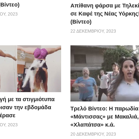
Βίντεο)
Απίθανη φάρσα με Τηλεκ
σε Καφέ της Νέας Υόρκης
ΟΥ, 2023
(Βίντεο)
22 ΔΕΚΕΜΒΡΊΟΥ, 2023
γή με τα στιγμιότυπα
ισαν την εβδομάδα
Τρελό Βίντεο: H παρωδία
έρασε
«Μάντισσας» με Μακαλιά,
«Χλαπάτσα» κ.ά.
ΟΥ, 2023
20 ΔΕΚΕΜΒΡΊΟΥ, 2023