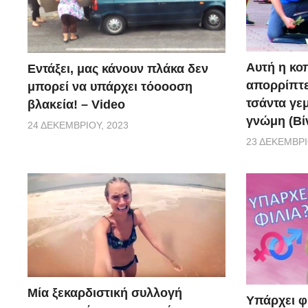
Αυτή η κο
Εντάξει, μας κάνουν πλάκα δεν
απορρίπτει
μπορεί να υπάρχει τόοοοση
τσάντα γεμ
βλακεία! – Video
γνώμη (Βί
24 ΔΕΚΕΜΒΡΊΟΥ, 2023
23 ΔΕΚΕΜΒΡΊ
Μία ξεκαρδιστική συλλογή
Υπάρχει φ