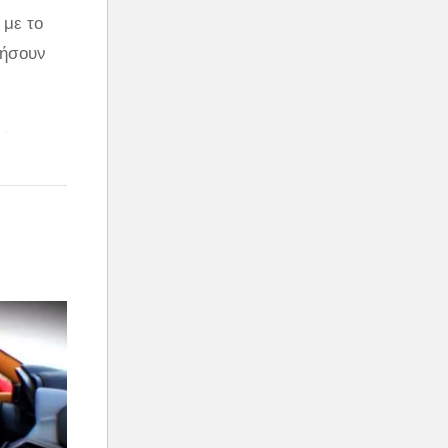
 με το
πήσουν
ίς τη
ντεο.