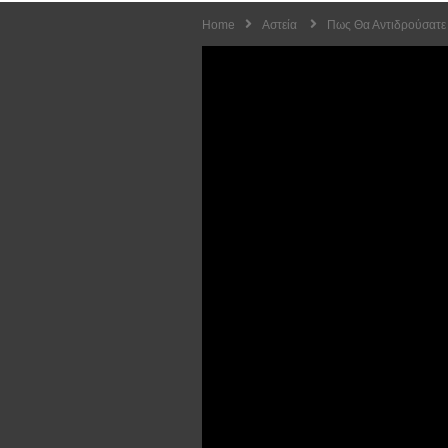
Home
Αστεία
Πως Θα Αντιδρούσατε 