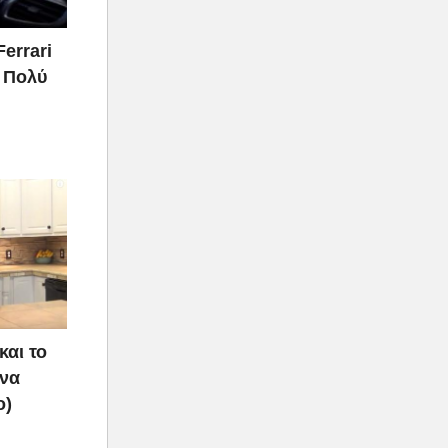
Ferrari
ι Πολύ
και το
 να
ο)