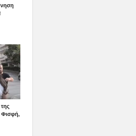
ίνηση
!
 της
 Φισφή,