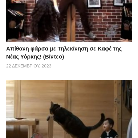
Απίθανη φάρσα με Τηλεκίνηση σε Καφέ της
Νέας Υόρκης! (Βίντεο)
22 ΔΕΚΕΜΒΡΊΟΥ, 2023