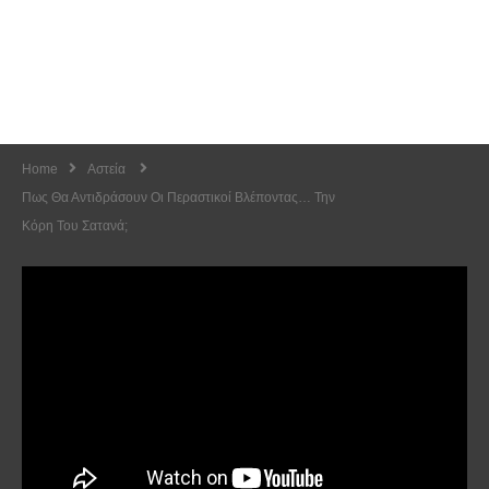
Home
Αστεία
Πως Θα Αντιδράσουν Οι Περαστικοί Βλέποντας… Την
Κόρη Του Σατανά;