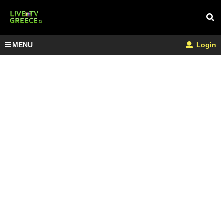
MENU
Login