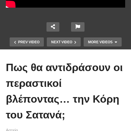
PREV VIDEO
NEXT VIDEO
MORE VIDEOS
Πως θα αντιδράσουν οι
περαστικοί
βλέποντας… την Κόρη
Απολαυστικοί Μέριλ Στριπ και Τομ
Χανκς – Μιμήθηκαν ο ένας τον
του Σατανά;
άλλον
Αστεία