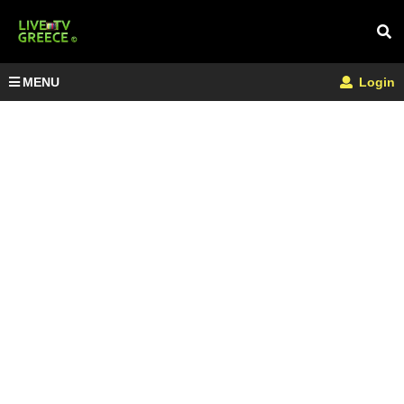
MENU
Login