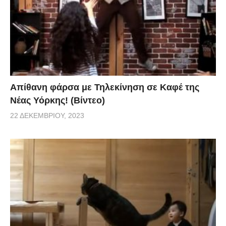
Απίθανη φάρσα με Τηλεκίνηση σε Καφέ της
Νέας Υόρκης! (Βίντεο)
22 ΔΕΚΕΜΒΡΊΟΥ, 2023