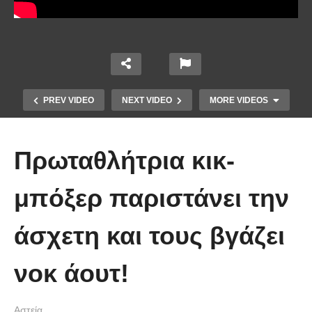
PREV VIDEO
NEXT VIDEO
MORE VIDEOS
Πρωταθλήτρια κικ-
μπόξερ παριστάνει την
άσχετη και τους βγάζει
Απολαυστικοί Μέριλ Στριπ και Τομ
Χανκς – Μιμήθηκαν ο ένας τον
νοκ άουτ!
άλλον
Αστεία