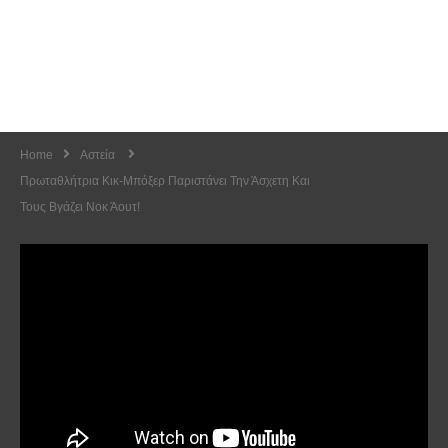
Home
Αστεία
Πρωταθλήτρια Κικ-Μπόξερ Παριστάνει Την Άσχετη Και
Τους Βγάζει Νοκ Άουτ!