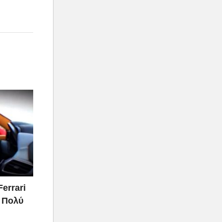
Ferrari
ι Πολύ