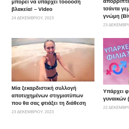
απορρίπτει
μπορεί να υπάρχει τόοοοση
τσάντα γεμ
βλακεία! – Video
γνώμη (Βί
24 ΔΕΚΕΜΒΡΊΟΥ, 2023
23 ΔΕΚΕΜΒΡΊ
Μία ξεκαρδιστική συλλογή
Υπάρχει φ
αποτυχημένων στιγμιοτύπων
γυναικών (
που θα σας φτιάξει τη διάθεση
22 ΔΕΚΕΜΒΡΊ
23 ΔΕΚΕΜΒΡΊΟΥ, 2023