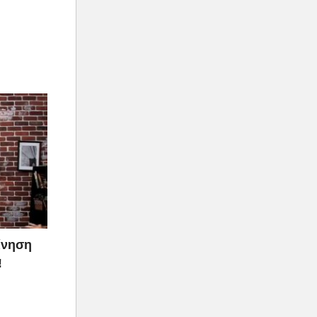
ίνηση
!