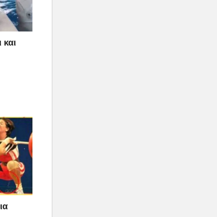
 και
ια