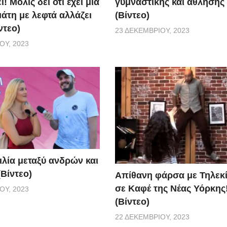
γυμναστικής και άθλησης
! Μόλις δει ότι έχει μια
(Βίντεο)
άτη με λεφτά αλλάζει
ντεο)
23 ΔΕΚΕΜΒΡΊΟΥ, 2023
ΟΥ, 2023
ιλία μεταξύ ανδρών και
Βίντεο)
Απίθανη φάρσα με Τηλεκ
σε Καφέ της Νέας Υόρκης
ΟΥ, 2023
(Βίντεο)
22 ΔΕΚΕΜΒΡΊΟΥ, 2023