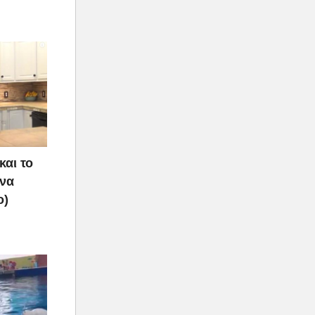
και το
 να
ο)