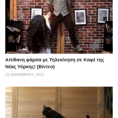
Απίθανη φάρσα με Τηλεκίνηση σε Καφέ της
Νέας Υόρκης! (Βίντεο)
22 ΔΕΚΕΜΒΡΊΟΥ, 2023