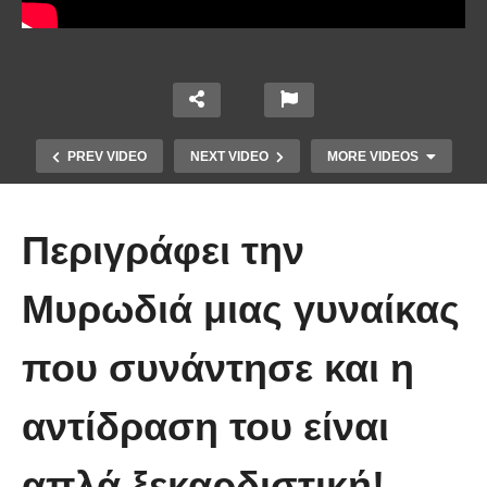
PREV VIDEO
NEXT VIDEO
MORE VIDEOS
Περιγράφει την
Μυρωδιά μιας γυναίκας
που συνάντησε και η
Απολαυστικοί Μέριλ Στριπ και Τομ
Χανκς – Μιμήθηκαν ο ένας τον
αντίδραση του είναι
άλλον
απλά ξεκαρδιστική!