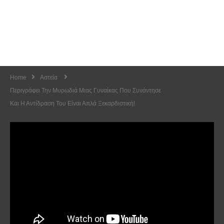
Home
Αστεία
Περιγράφει Την Μυρωδιά Μιας Γυναίκας Που Συνάντησε
Και Η Αντίδραση Του Είναι Απλά Ξεκαρδιστική!