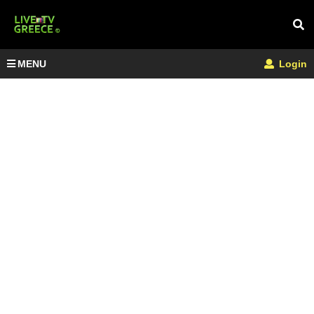
MENU
Login