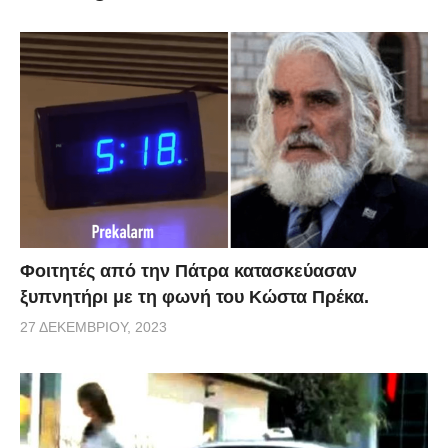
ανθρώπους, που δεν το έχουν και τόσο. Και οι δύο
προσπαθούν να κάνουν το ίδιο πράγμα. Οι πρώτοι
διαπρέπουν, ενώ οι δεύτεροι μας χαρίζουν απλόχερα
έναν λόγο να γελάσουμε λιγάκι με την αποτυχία
τους!
Φοιτητές από την Πάτρα κατασκεύασαν
ξυπνητήρι με τη φωνή του Κώστα Πρέκα.
27 ΔΕΚΕΜΒΡΊΟΥ, 2023