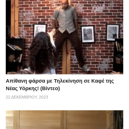
Απίθανη φάρσα με Τηλεκίνηση σε Καφέ της
Νέας Υόρκης! (Βίντεο)
22 ΔΕΚΕΜΒΡΊΟΥ, 2023