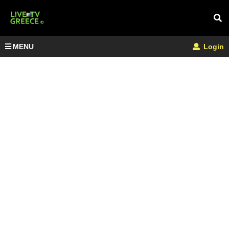
MENU
Login