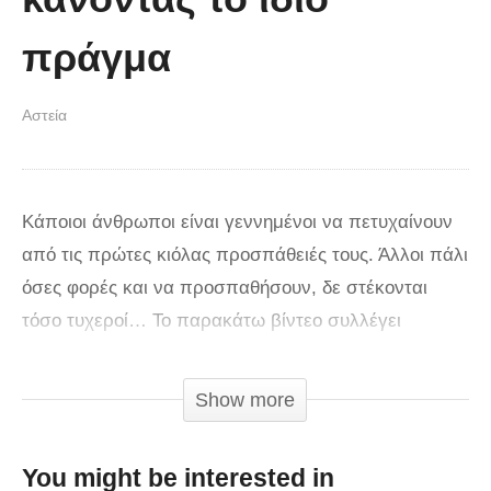
πράγμα
Αστεία
Κάποιοι άνθρωποι είναι γεννημένοι να πετυχαίνουν
από τις πρώτες κιόλας προσπάθειές τους. Άλλοι πάλι
όσες φορές και να προσπαθήσουν, δε στέκονται
τόσο τυχεροί… Το παρακάτω βίντεο συλλέγει
στιγμιότυπα προσπαθειών και των δύο κατηγοριών.
Στην αρχή βλέπουμε ανθρώπους που πετυχαίνουν
Show more
και μας παρουσιάζουν το εντυπωσιακότατο
αποτέλεσμά τους (που λίγο-πολύ όλοι θα ζηλέψουμε)
You might be interested in
και στη συνέχεια, τους ατσούμπαλους θα λέγαμε