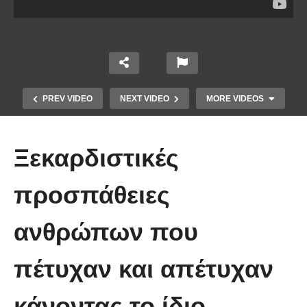
PREV VIDEO
NEXT VIDEO
MORE VIDEOS
Ξεκαρδιστικές
προσπάθειες
ανθρώπων που
Απολαυστικοί Μέριλ Στριπ και Τομ
Χανκς – Μιμήθηκαν ο ένας τον
πέτυχαν και απέτυχαν
άλλον
κάνοντας το ίδιο