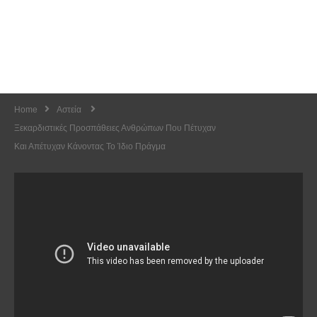
Home
Αστεία
Ξεκαρδιστικές Προσπάθειες Ανθρώπων Που Πέτυχαν
Και Απέτυχαν Κάνοντας Το Ίδιο Πράγμα