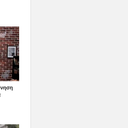
ίνηση
!