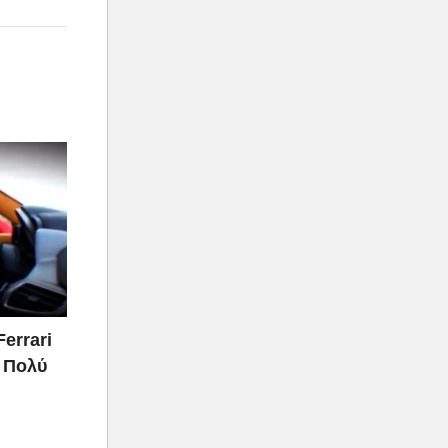
Ferrari
ι Πολύ