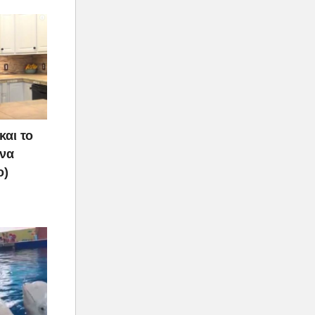
και το
 να
ο)