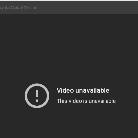
γάλα Σκυλιά! (video)