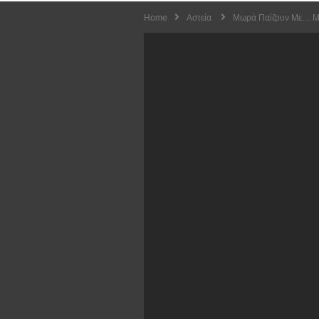
Home
Αστεία
Μωρά Παίζουν Με… Με