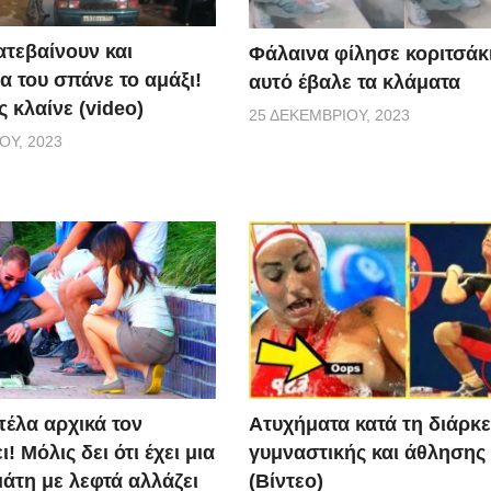
ατεβαίνουν και
Φάλαινα φίλησε κοριτσάκι
α του σπάνε το αμάξι!
αυτό έβαλε τα κλάματα
 κλαίνε (video)
25 ΔΕΚΕΜΒΡΊΟΥ, 2023
ΟΥ, 2023
Aτυχήματα κατά τη διάρκε
πέλα αρχικά τον
γυμναστικής και άθλησης
! Μόλις δει ότι έχει μια
(Βίντεο)
άτη με λεφτά αλλάζει