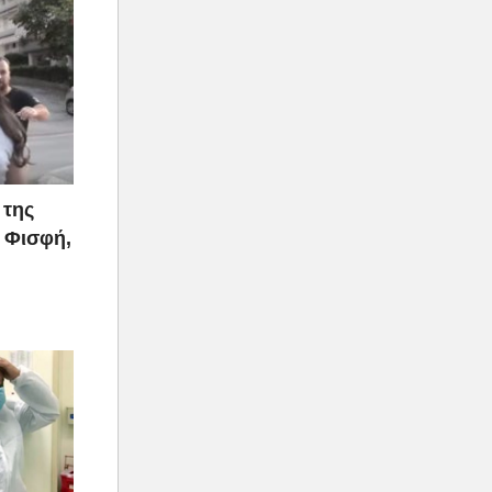
 της
 Φισφή,