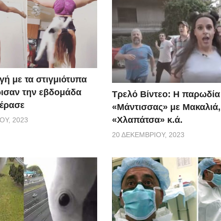
γή με τα στιγμιότυπα
ισαν την εβδομάδα
Τρελό Βίντεο: H παρωδία
έρασε
«Μάντισσας» με Μακαλιά,
«Χλαπάτσα» κ.ά.
ΟΥ, 2023
20 ΔΕΚΕΜΒΡΊΟΥ, 2023