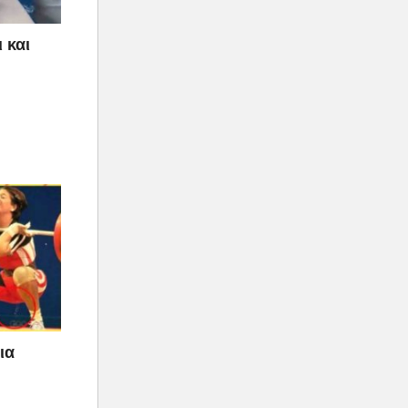
 και
ια