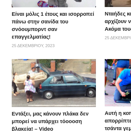
Νταήδες κ
Είναι μόλις 1 έτους και ισορροπεί
αρχίζουν ν
πάνω στην σανίδα του
Ακόμα τους
σνόουμπορντ σαν
επαγγελματίας!
25 ΔΕΚΕΜΒΡΊ
25 ΔΕΚΕΜΒΡΊΟΥ, 2023
Αυτή η κο
Εντάξει, μας κάνουν πλάκα δεν
απορρίπτει
μπορεί να υπάρχει τόοοοση
τσάντα γεμ
βλακεία! – Video