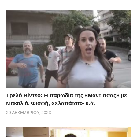
Τρελό Βίντεο: H παρωδία της «Μάντισσας» με
Μακαλιά, Φισφή, «Χλαπάτσα» κ.ά.
20 ΔΕΚΕΜΒΡΊΟΥ, 2023