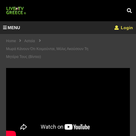
MENU
Login
Home
Αστεία
Μωρά Κάνουν Ότι Κοιμούνται, Μόλις Ακούσουν Τη
Μητέρα Τους (Βίντεο)