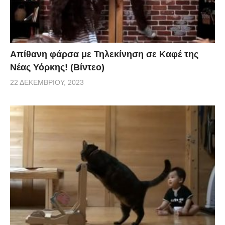
Απίθανη φάρσα με Τηλεκίνηση σε Καφέ της
Νέας Υόρκης! (Βίντεο)
22 ΔΕΚΕΜΒΡΊΟΥ, 2023