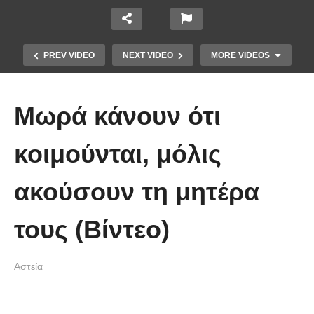
PREV VIDEO
NEXT VIDEO
MORE VIDEOS
Μωρά κάνουν ότι
κοιμούνται, μόλις
ακούσουν τη μητέρα
Απολαυστικοί Μέριλ Στριπ και Τομ
Χανκς – Μιμήθηκαν ο ένας τον
τους (Βίντεο)
άλλον
Αστεία