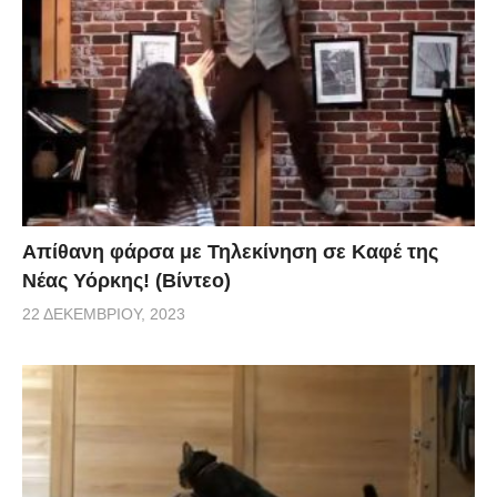
Απίθανη φάρσα με Τηλεκίνηση σε Καφέ της
Νέας Υόρκης! (Βίντεο)
22 ΔΕΚΕΜΒΡΊΟΥ, 2023