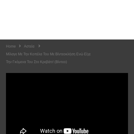
Home
Αστεία
Μίλαγε Με Την Κοπέλα Του Με Βίντεοκλήση Ενώ Είχε
Την Γκόμενα Του Στο Κρεβάτι! (Βίντεο)