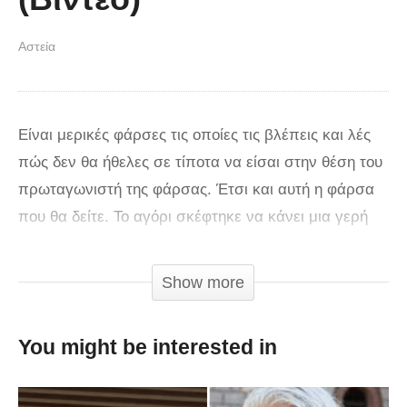
Αστεία
Είναι μερικές φάρσες τις οποίες τις βλέπεις και λές
πώς δεν θα ήθελες σε τίποτα να είσαι στην θέση του
πρωταγωνιστή της φάρσας. Έτσι και αυτή η φάρσα
που θα δείτε. Το αγόρι σκέφτηκε να κάνει μια γερή
φάρσα στην κοπέλα του μιας και ξέρει πώς είναι
ζηλιάρα. Έτσι σκέφτηκε να μιλήσουν ένα πρωί όπως
Show more
συνήθιζαν με βιντεοκλήση και να φέρει έναν φίλο του
ο οποίος φορούσε μια περούκα προκειμένου κατά
You might be interested in
την διάρκεια της βιντεοκλήσης να φανεί το μαλλί της
υποτιθέμενης γυναίκας…