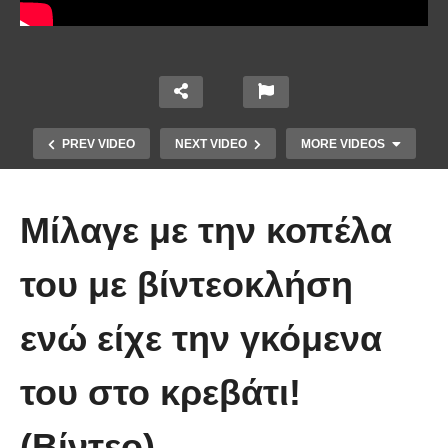
PREV VIDEO
NEXT VIDEO
MORE VIDEOS
Μίλαγε με την κοπέλα
του με βίντεοκλήση
ενώ είχε την γκόμενα
Απολαυστικοί Μέριλ Στριπ και Τομ
Χανκς – Μιμήθηκαν ο ένας τον
του στο κρεβάτι!
άλλον
(Βίντεο)