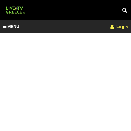
MENU
Login