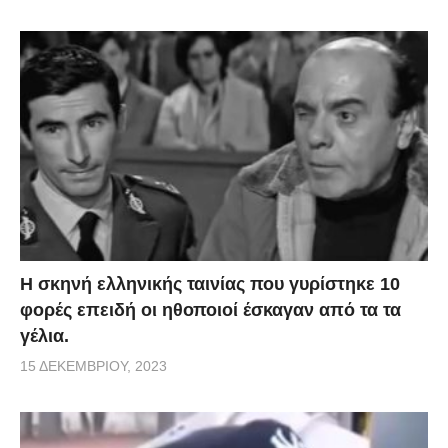
H σκηνή ελληνικής ταινίας που γυρίστηκε 10
φορές επειδή οι ηθοποιοί έσκαγαν από τα τα
γέλια.
15 ΔΕΚΕΜΒΡΊΟΥ, 2023