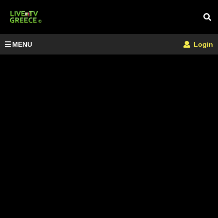
MENU
Login