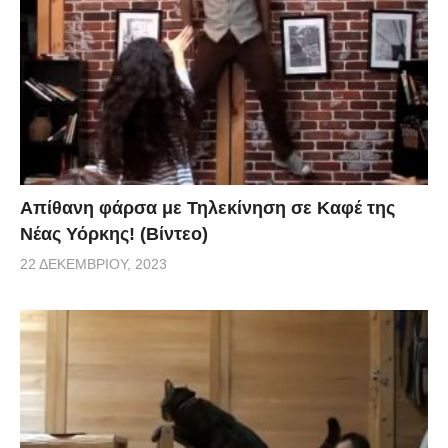
Απίθανη φάρσα με Τηλεκίνηση σε Καφέ της
Νέας Υόρκης! (Βίντεο)
22 ΔΕΚΕΜΒΡΊΟΥ, 2023