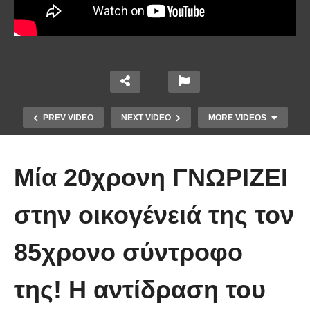
PREV VIDEO
NEXT VIDEO
MORE VIDEOS
Μία 20χρονη ΓΝΩΡΙΖΕΙ
στην οικογένειά της τον
85χρονο σύντροφο
Απολαυστικοί Μέριλ Στριπ και Τομ
Χανκς – Μιμήθηκαν ο ένας τον
της! Η αντίδραση του
άλλον