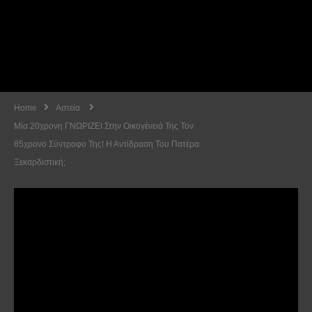
Home
Αστεία
Μία 20χρονη ΓΝΩΡΙΖΕΙ Στην Οικογένειά Της Τον
85χρονο Σύντροφο Της! Η Αντίδραση Του Πατέρα
Ξεκαρδιστική;