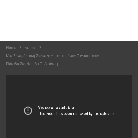
Home
Αστεία
Μία Ξεκαρδιστική Συλλογή Αποτυχημένων Στιγμιοτύπων
Που Θα Σας Φτιάξει Τη Διάθεση