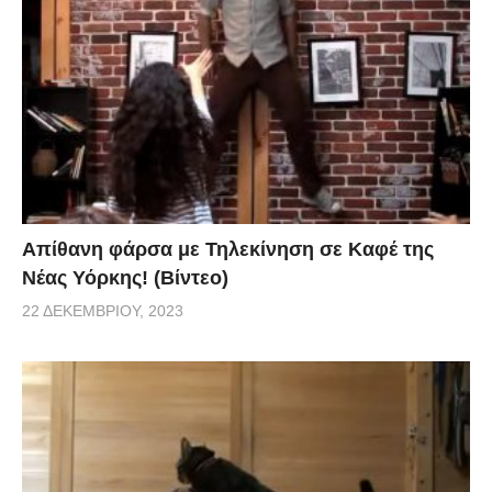
Απίθανη φάρσα με Τηλεκίνηση σε Καφέ της
Νέας Υόρκης! (Βίντεο)
22 ΔΕΚΕΜΒΡΊΟΥ, 2023