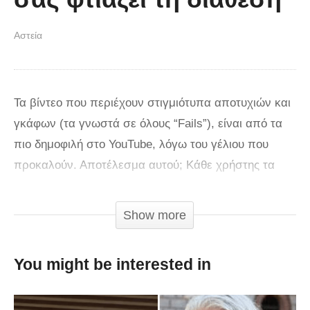
Αστεία
Τα βίντεο που περιέχουν στιγμιότυπα αποτυχιών και
γκάφων (τα γνωστά σε όλους “Fails”), είναι από τα
πιο δημοφιλή στο YouTube, λόγω του γέλιου που
προκαλούν. Αποτέλεσμα αυτού; Κάθε χρήστης τα
παρακολουθεί ξανά και ξανά, αυξάνοντας τις
προβολές τους σε εκατομμύρια! Το γνωστό κανάλι
Show more
FailArmy
στο YouTube, έχει δημιουργήσει αρκετά
βίντεο τέτοιου είδους, ενώ στο τελευταίο μας
You might be interested in
παρουσιάζει τις καλύτερες γκάφες την ώρα της
γιόγκα.