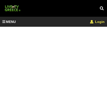
MENU
Login