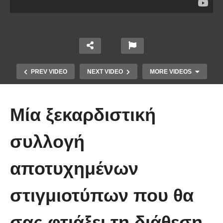
PREV VIDEO
NEXT VIDEO
MORE VIDEOS
Μία ξεκαρδιστική
συλλογή
αποτυχημένων
Απολαυστικοί Μέριλ Στριπ και Τομ
Χανκς – Μιμήθηκαν ο ένας τον
στιγμιοτύπων που θα
άλλον
σας φτιάξει τη διάθεση