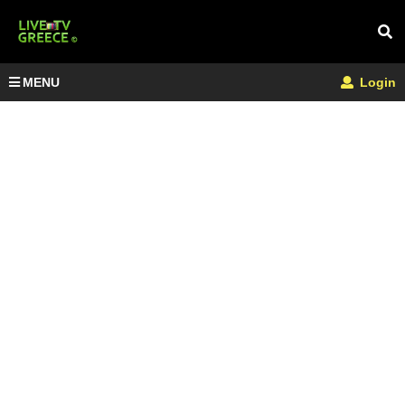
MENU
Login