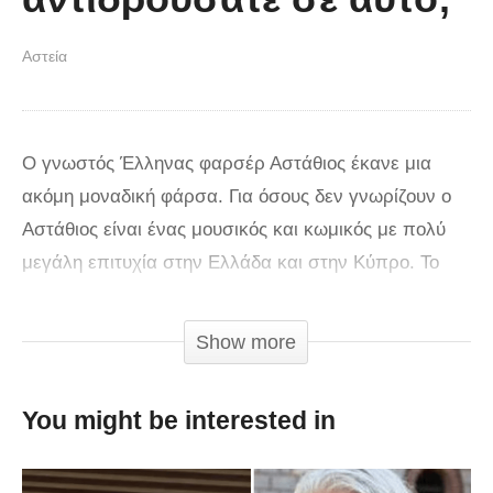
Αστεία
Ο γνωστός Έλληνας φαρσέρ Αστάθιος έκανε μια
ακόμη μοναδική φάρσα. Για όσους δεν γνωρίζουν ο
Αστάθιος είναι ένας μουσικός και κωμικός με πολύ
μεγάλη επιτυχία στην Ελλάδα και στην Κύπρο. Το
κανάλι του στο YouTube έχει πάνω από 26.500
subscribers και τα βίντεο του αξίζει να τα
Show more
παρακολουθήσετε. Σε ένα παλαιότερο βίντεο του
που μας άρεσε πάρα πολύ θα τον δούμε να
You might be interested in
προσβάλει μια παρέα που παίζει ρακέτες στην
προσπάθεια του να καθοδηγήσει μια κοπέλα για να