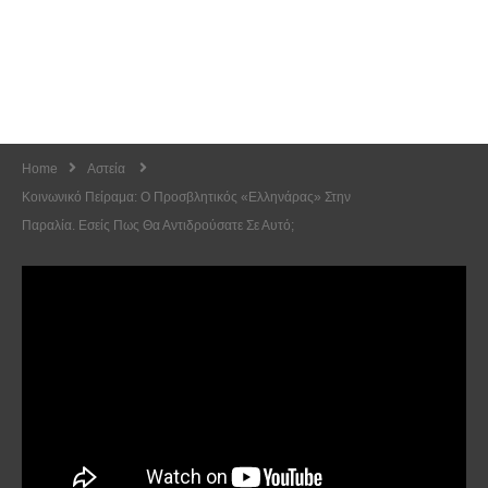
Home
Αστεία
Κοινωνικό Πείραμα: Ο Προσβλητικός «Ελληνάρας» Στην
Παραλία. Εσείς Πως Θα Αντιδρούσατε Σε Αυτό;