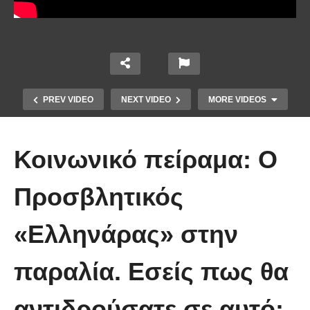
PREV VIDEO
NEXT VIDEO
MORE VIDEOS
Κοινωνικό πείραμα: Ο
Προσβλητικός
«Ελληνάρας» στην
Απολαυστικοί Μέριλ Στριπ και Τομ
Χανκς – Μιμήθηκαν ο ένας τον
παραλία. Εσείς πως θα
άλλον
αντιδρούσατε σε αυτό;