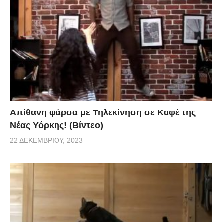
Απίθανη φάρσα με Τηλεκίνηση σε Καφέ της
Νέας Υόρκης! (Βίντεο)
22 ΔΕΚΕΜΒΡΊΟΥ, 2023