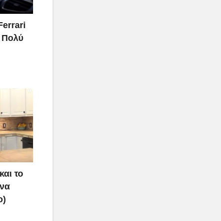
Ferrari
ι Πολύ
και το
 να
ο)