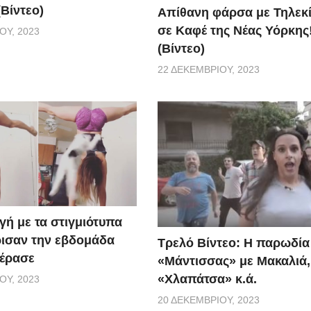
Βίντεο)
Απίθανη φάρσα με Τηλεκ
σε Καφέ της Νέας Υόρκης
ΟΥ, 2023
(Βίντεο)
22 ΔΕΚΕΜΒΡΊΟΥ, 2023
γή με τα στιγμιότυπα
ισαν την εβδομάδα
Τρελό Βίντεο: H παρωδία
έρασε
«Μάντισσας» με Μακαλιά,
«Χλαπάτσα» κ.ά.
ΟΥ, 2023
20 ΔΕΚΕΜΒΡΊΟΥ, 2023