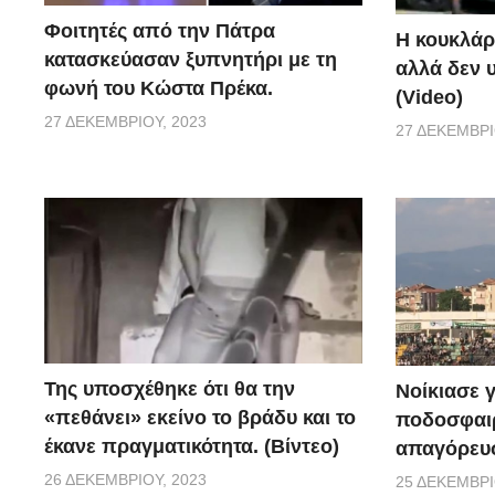
Φοιτητές από την Πάτρα
Η κουκλάρ
κατασκεύασαν ξυπνητήρι με τη
αλλά δεν 
φωνή του Κώστα Πρέκα.
(Video)
27 ΔΕΚΕΜΒΡΊΟΥ, 2023
27 ΔΕΚΕΜΒΡΊ
Της υποσχέθηκε ότι θα την
Νοίκιασε γ
«πεθάνει» εκείνο το βράδυ και το
ποδοσφαιρ
έκανε πραγματικότητα. (Βίντεο)
απαγόρευσ
26 ΔΕΚΕΜΒΡΊΟΥ, 2023
25 ΔΕΚΕΜΒΡΊ