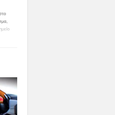
στο
σμα,
ημείο