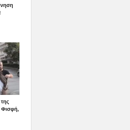
ίνηση
!
 της
 Φισφή,