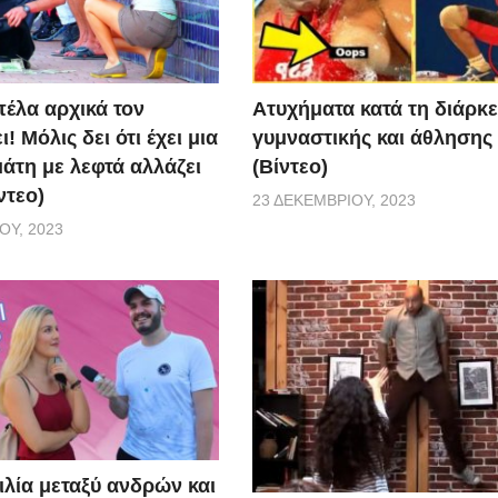
Aτυχήματα κατά τη διάρκε
πέλα αρχικά τον
γυμναστικής και άθλησης
! Μόλις δει ότι έχει μια
(Βίντεο)
άτη με λεφτά αλλάζει
ντεο)
23 ΔΕΚΕΜΒΡΊΟΥ, 2023
ΟΥ, 2023
ιλία μεταξύ ανδρών και