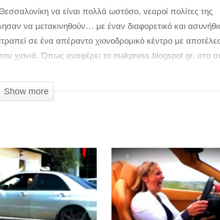
Θεσσαλονίκη να είναι πολλά ωστόσο, νεαροί πολίτες της
λησαν να μετακινηθούν… με έναν διαφορετικό και ασυνήθι
ατραπεί σε ένα απέραντο χιονοδρομικό κέντρο με αποτέλε
ου χιονιά. Όπως αναφέρει το makpress.blogspot.gr, στο σ
ίται επικίνδυνο για τραυματισμούς.
Show more