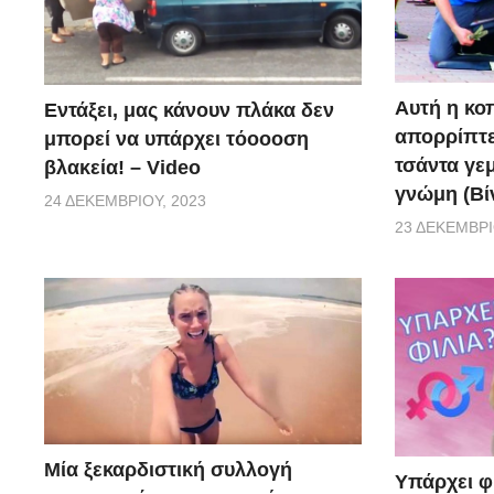
Αυτή η κο
Εντάξει, μας κάνουν πλάκα δεν
απορρίπτει
μπορεί να υπάρχει τόοοοση
τσάντα γεμ
βλακεία! – Video
γνώμη (Βί
24 ΔΕΚΕΜΒΡΊΟΥ, 2023
23 ΔΕΚΕΜΒΡΊ
Μία ξεκαρδιστική συλλογή
Υπάρχει φ