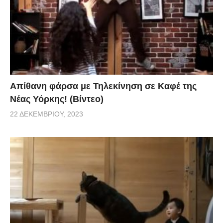
Απίθανη φάρσα με Τηλεκίνηση σε Καφέ της
Νέας Υόρκης! (Βίντεο)
22 ΔΕΚΕΜΒΡΊΟΥ, 2023