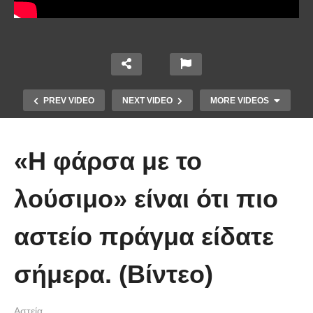
PREV VIDEO
NEXT VIDEO
MORE VIDEOS
«Η φάρσα με το
λούσιμο» είναι ότι πιο
αστείο πράγμα είδατε
Απολαυστικοί Μέριλ Στριπ και Τομ
Χανκς – Μιμήθηκαν ο ένας τον
σήμερα. (Βίντεο)
άλλον
Αστεία