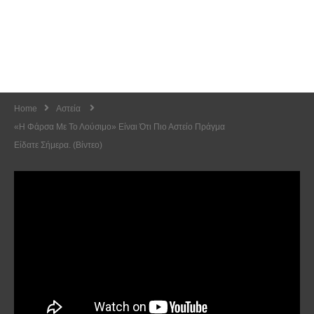
Home
Αστεία
«Η Φάρσα Με Το Λούσιμο» Είναι Ότι Πιο Αστείο Πράγμα
Είδατε Σήμερα. (Βίντεο)