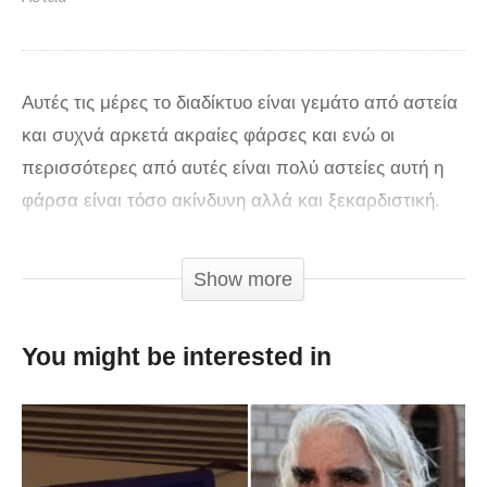
Αυτές τις μέρες το διαδίκτυο είναι γεμάτο από αστεία
και συχνά αρκετά ακραίες φάρσες και ενώ οι
περισσότερες από αυτές είναι πολύ αστείες αυτή η
φάρσα είναι τόσο ακίνδυνη αλλά και ξεκαρδιστική.
Παρακολουθήστε τι κάνει στους ανθρώπους ο
δημιουργός του καναλιού
theCHAIZYchannel
. Χύνει
Show more
σαμπουάν στα κεφάλια τους ενώ αυτοί κάνουν ντούζ.
Οι αντιδράσεις τους είναι αρκετά ξεκαρδιστικές …
You might be interested in
via