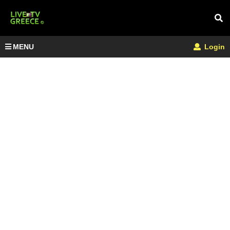
MENU
Login