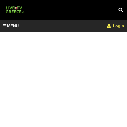
MENU
Login