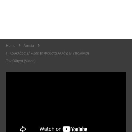
Home
Αστεία
Η Κουκλάρα Σήκωσε Τη Φούστα Αλλά Δεν Υπολόγισε
Τον Οδηγό (Video)