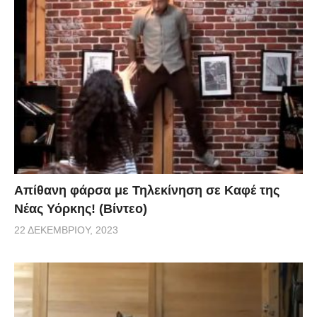
Απίθανη φάρσα με Τηλεκίνηση σε Καφέ της
Νέας Υόρκης! (Βίντεο)
22 ΔΕΚΕΜΒΡΊΟΥ, 2023