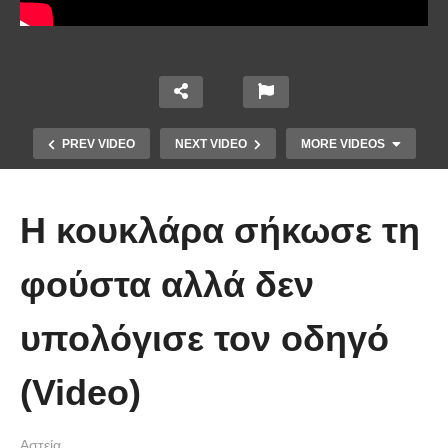
PREV VIDEO
NEXT VIDEO
MORE VIDEOS
Η κουκλάρα σήκωσε τη
φούστα αλλά δεν
υπολόγισε τον οδηγό
Απολαυστικοί Μέριλ Στριπ και Τομ
Χανκς – Μιμήθηκαν ο ένας τον
(Video)
άλλον
Αστεία