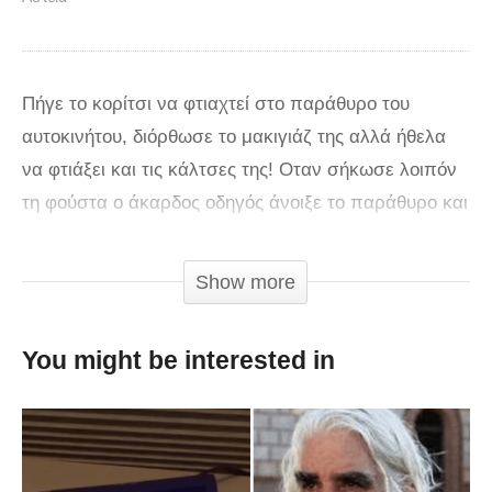
Πήγε το κορίτσι να φτιαχτεί στο παράθυρο του
αυτοκινήτου, διόρθωσε το μακιγιάζ της αλλά ήθελα
να φτιάξει και τις κάλτσες της! Οταν σήκωσε λοιπόν
τη φούστα ο άκαρδος οδηγός άνοιξε το παράθυρο και
αυτή άρχισε να τρέχει! Δεν γνωρίζουμε αν είναι fake
και αν έγινε μόνο για να γυριστεί το βίντεο, ωστόσο
Show more
είναι ξεκαρδιστικό!
You might be interested in