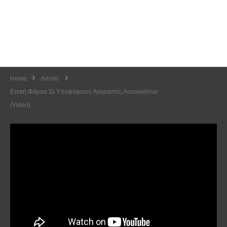
Home
Αστεία
Επική Φάρσα Σε Υποψήφιους Αγοραστές Αυτοκινήτων
(Video)