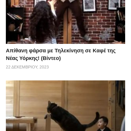
Απίθανη φάρσα με Τηλεκίνηση σε Καφέ της
Νέας Υόρκης! (Βίντεο)
22 ΔΕΚΕΜΒΡΊΟΥ, 2023