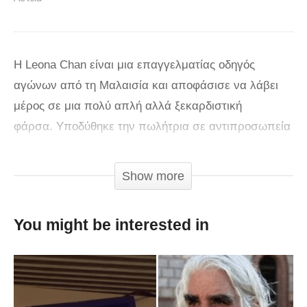
Η Leona Chan είναι μια επαγγελματίας οδηγός
αγώνων από τη Μαλαισία και αποφάσισε να λάβει
μέρος σε μια πολύ απλή αλλά ξεκαρδιστική
φάρσα. Υποδύθηκε την πωλήτρια σε αντιπροσωπεία
αυτοκινήτων η οποία ήταν στην πρώτη της ημέρα στη
δουλειά και δεν τα πήγαινε καλά. Όταν κατάφερε να
Show more
πείσει έναν υποψήφιο πελάτη να δοκιμάσει με test
drive ένα αμάξι, η κατάληξη ήταν απλά ξεκαρδιστική.
You might be interested in
via