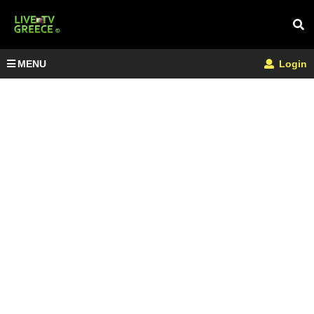
MENU
Login