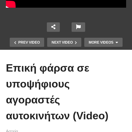
PREV VIDEO
NEXT VIDEO
MORE VIDEOS
Επική φάρσα σε
υποψήφιους
αγοραστές
Απολαυστικοί Μέριλ Στριπ και Τομ
Χανκς – Μιμήθηκαν ο ένας τον
αυτοκινήτων (Video)
άλλον
Αστεία