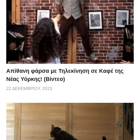
Απίθανη φάρσα με Τηλεκίνηση σε Καφέ της
Νέας Υόρκης! (Βίντεο)
22 ΔΕΚΕΜΒΡΊΟΥ, 2023