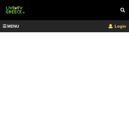
MENU
Login