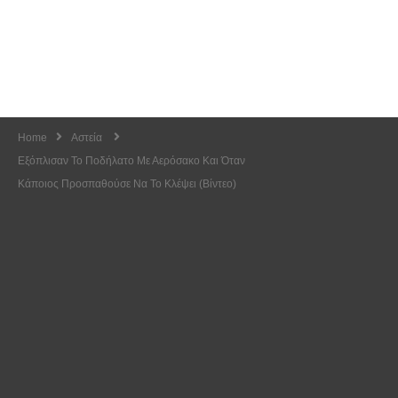
Home
Αστεία
Εξόπλισαν Το Ποδήλατο Με Αερόσακο Και Όταν
Κάποιος Προσπαθούσε Να Το Κλέψει (Βίντεο)