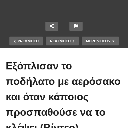
PREV VIDEO
NEXT VIDEO
MORE VIDEOS
Εξόπλισαν το
ποδήλατο με αερόσακο
και όταν κάποιος
Απολαυστικοί Μέριλ Στριπ και Τομ
Χανκς – Μιμήθηκαν ο ένας τον
προσπαθούσε να το
άλλον
κλέψει (Βίντεο)