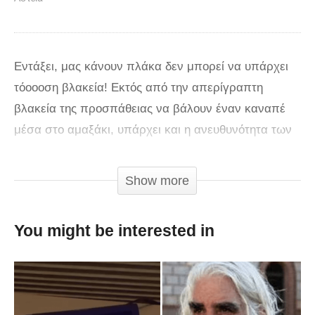
Εντάξει, μας κάνουν πλάκα δεν μπορεί να υπάρχει
τόοοοση βλακεία! Εκτός από την απερίγραπτη
βλακεία της προσπάθειας να βάλουν έναν καναπέ
μέσα στο αμαξάκι, υπάρχει και η ανευθυνότητα των
ανθρώπων αυτών και φαίνεται από το γεγονός ότι
κάπου εκεί ξεπετάγεται ένα πιτσιρίκι και χώνεται
Show more
κάτω από τον καναπέ! Εκεί που έδωσαν ρέστα
βέβαια είναι όταν κάποια στιγμή νομίζουν ότι τους
You might be interested in
φταίνε τα μαξιλάρια και τα βγάζουν για να το
χωρέσουν τελικά, αλλά τουλάχιστον δεν είδαμε να
κόβουν τον καναπέ σε κομμάτια!