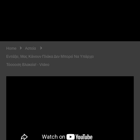
Home
Αστεία
Εντάξει, Μας Κάνουν Πλάκα Δεν Μπορεί Να Υπάρχει
Τόοοοση Βλακεία! - Video