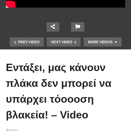
PREV VIDEO
NEXT VIDEO
MORE VIDEOS
Εντάξει, μας κάνουν
πλάκα δεν μπορεί να
υπάρχει τόοοοση
Απολαυστικοί Μέριλ Στριπ και Τομ
Χανκς – Μιμήθηκαν ο ένας τον
βλακεία! – Video
άλλον
Αστεία