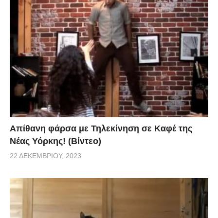
Απίθανη φάρσα με Τηλεκίνηση σε Καφέ της
Νέας Υόρκης! (Βίντεο)
22 ΔΕΚΕΜΒΡΊΟΥ, 2023