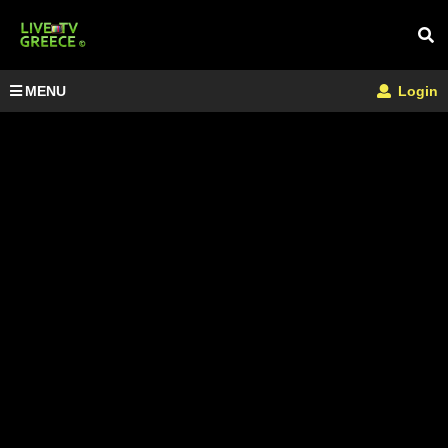
MENU
Login