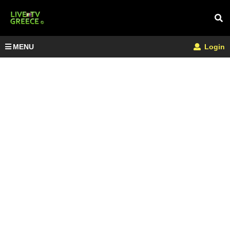
MENU
Login