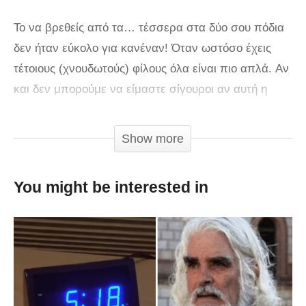
Το να βρεθείς από τα… τέσσερα στα δύο σου πόδια
δεν ήταν εύκολο για κανέναν! Όταν ωστόσο έχεις
τέτοιους (χνουδωτούς) φίλους όλα είναι πιο απλά. Αν
και δεν μπορούμε να είμαστε σίγουροι αν αυτή η
γάτα προσπαθεί να μάθει στο μωράκι πώς να
περπατά ή αν πρόκειται περισσότερο για επίδειξη,
Show more
όπως και να έχει, αυτή δεν είναι μια συνηθισμένη
συμπεριφορά αιλουροειδούς!
You might be interested in