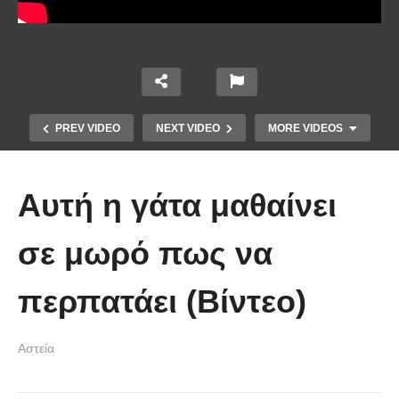
PREV VIDEO
NEXT VIDEO
MORE VIDEOS
Αυτή η γάτα μαθαίνει
σε μωρό πως να
περπατάει (Βίντεο)
Απολαυστικοί Μέριλ Στριπ και Τομ
Χανκς – Μιμήθηκαν ο ένας τον
Αστεία
άλλον