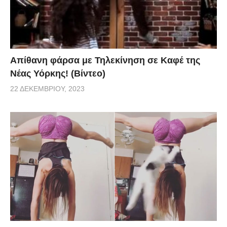
Απίθανη φάρσα με Τηλεκίνηση σε Καφέ της
Νέας Υόρκης! (Βίντεο)
22 ΔΕΚΕΜΒΡΊΟΥ, 2023