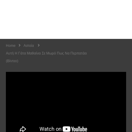
Home
Αστεία
Αυτή Η Γάτα Μαθαίνει Σε Μωρό Πως Να Περπατάει
(Βίντεο)