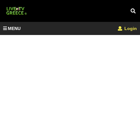
MENU
Login