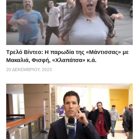
Τρελό Βίντεο: H παρωδία της «Μάντισσας» με
Μακαλιά, Φισφή, «Χλαπάτσα» κ.ά.
20 ΔΕΚΕΜΒΡΊΟΥ, 2023