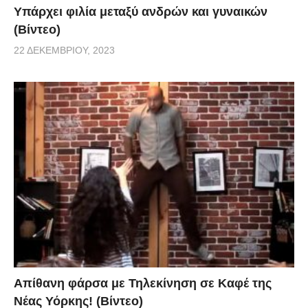
Υπάρχει φιλία μεταξύ ανδρών και γυναικών
(Βίντεο)
22 ΔΕΚΕΜΒΡΊΟΥ, 2023
Απίθανη φάρσα με Τηλεκίνηση σε Καφέ της
Νέας Υόρκης! (Βίντεο)