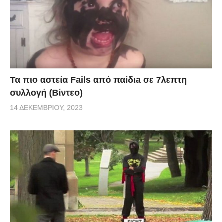
Τα πιο αστεία Fails από παiδιa σε 7λεπτη
συλλογή (Βίντεο)
14 ΔΕΚΕΜΒΡΊΟΥ, 2023