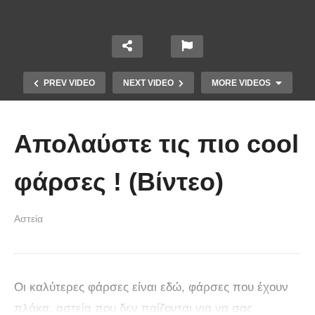
PREV VIDEO
NEXT VIDEO
MORE VIDEOS
Απολαύστε τις πιο cool
φάρσες ! (Βίντεο)
Αστεία
Απολαυστικοί Μέριλ Στριπ και Τομ
Χανκς – Μιμήθηκαν ο ένας τον
άλλον
Οι καλύτερες φάρσες είναι εδώ, φάρσες που έχουν
πλάκα, αστεία που δεν παίζονται για να σας