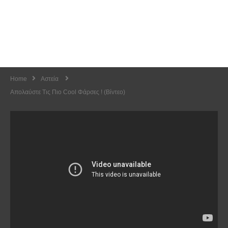
Home
Αστεία
Απολαύστε Τις Πιο Cool Φάρσες ! (Βίντεο)