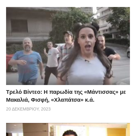
Τρελό Βίντεο: H παρωδία της «Μάντισσας» με
Μακαλιά, Φισφή, «Χλαπάτσα» κ.ά.
20 ΔΕΚΕΜΒΡΊΟΥ, 2023