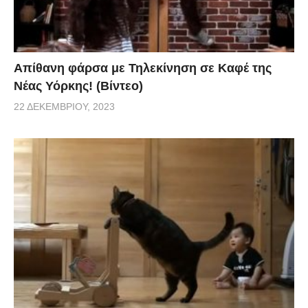
Απίθανη φάρσα με Τηλεκίνηση σε Καφέ της
Νέας Υόρκης! (Βίντεο)
22 ΔΕΚΕΜΒΡΊΟΥ, 2023