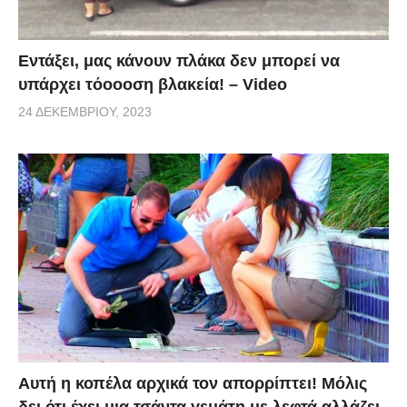
Εντάξει, μας κάνουν πλάκα δεν μπορεί να
υπάρχει τόοοοση βλακεία! – Video
24 ΔΕΚΕΜΒΡΊΟΥ, 2023
Αυτή η κοπέλα αρχικά τον απορρίπτει! Μόλις
δει ότι έχει μια τσάντα γεμάτη με λεφτά αλλάζει