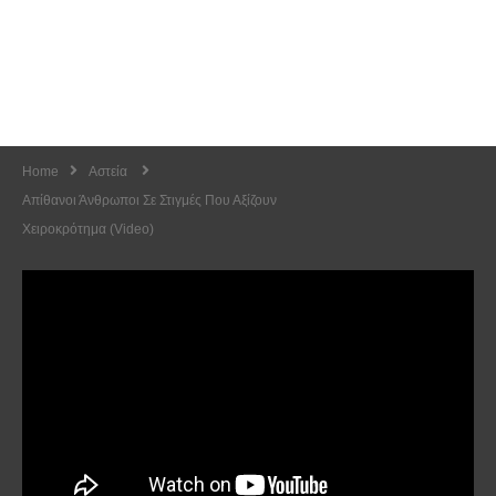
Home
Αστεία
Απίθανοι Άνθρωποι Σε Στιγμές Που Αξίζουν
Χειροκρότημα (Video)