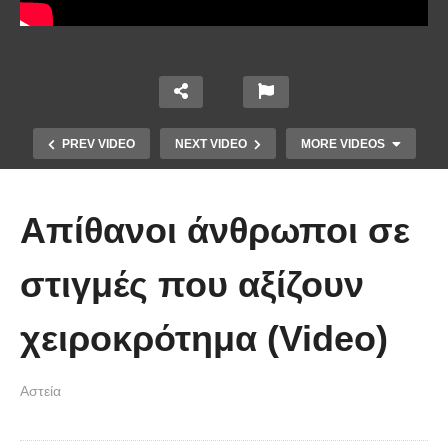
PREV VIDEO
NEXT VIDEO
MORE VIDEOS
Απίθανοι άνθρωποι σε
στιγμές που αξίζουν
χειροκρότημα (Video)
Απολαυστικοί Μέριλ Στριπ και Τομ
Χανκς – Μιμήθηκαν ο ένας τον
Αστεία
άλλον