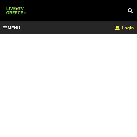
MENU
Login