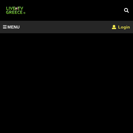
MENU
Login