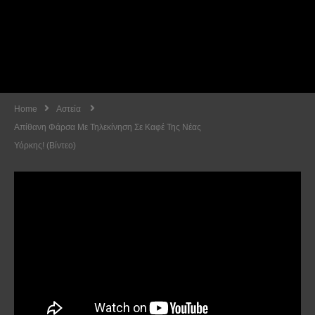
Home
Αστεία
Απίθανη Φάρσα Με Τηλεκίνηση Σε Καφέ Της Νέας
Υόρκης! (Βίντεο)