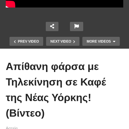
PREV VIDEO
NEXT VIDEO
MORE VIDEOS
Απίθανη φάρσα με
Τηλεκίνηση σε Καφέ
της Νέας Υόρκης!
Απολαυστικοί Μέριλ Στριπ και Τομ
Χανκς – Μιμήθηκαν ο ένας τον
(Βίντεο)
άλλον
Αστεία