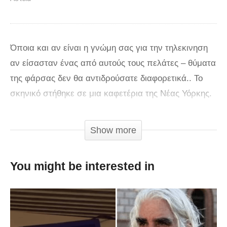
Όποια και αν είναι η γνώμη σας για την τηλεκινηση
αν είσασταν ένας από αυτούς τους πελάτες – θύματα
της φάρσας δεν θα αντιδρούσατε διαφορετικά.. Το
σκηνικό στήθηκε σε μια καφετέρια της Νέας Υόρκης.
Ένας ψεύτικος τοίχος, μια ηθοποιός, ένας έξυπνος
μηχανισμός και ένας κασκαντέρ και η φάρσα ήταν
Show more
έτοιμη. Κρυφές κάμερες κατέγραψαν τις αντιδράσεις
των ανυποψίαστων πελατών.
You might be interested in