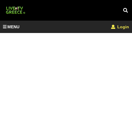
MENU
Login