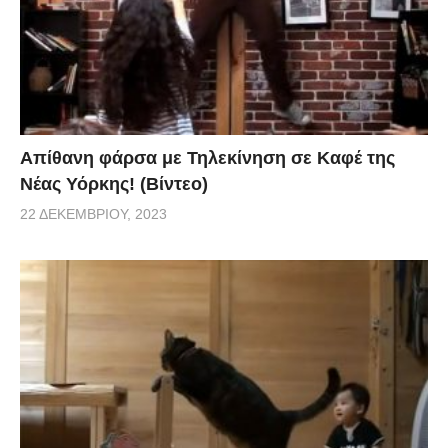
Απίθανη φάρσα με Τηλεκίνηση σε Καφέ της
Νέας Υόρκης! (Βίντεο)
22 ΔΕΚΕΜΒΡΊΟΥ, 2023