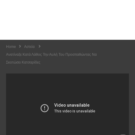
Home
Αστεία
Ανατίναξε Κατά Λάθος Την Αυλή Του Προσπαθώντας Να
Σκοτώσει Κατσαρίδες