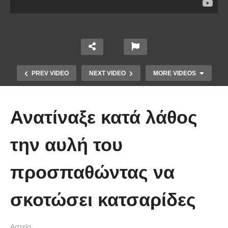
PREV VIDEO
NEXT VIDEO
MORE VIDEOS
Ανατίναξε κατά λάθος
την αυλή του
προσπαθώντας να
Απολαυστικοί Μέριλ Στριπ και Τομ
Χανκς – Μιμήθηκαν ο ένας τον
σκοτώσει κατσαρίδες
άλλον
Αστεία