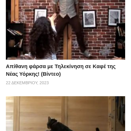
Απίθανη φάρσα με Τηλεκίνηση σε Καφέ της
Νέας Υόρκης! (Βίντεο)
22 ΔΕΚΕΜΒΡΊΟΥ, 2023