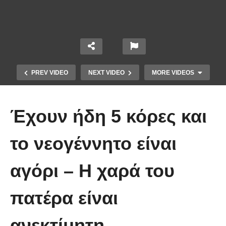
PREV VIDEO
NEXT VIDEO
MORE VIDEOS
Έχουν ήδη 5 κόρες και
το νεογέννητο είναι
αγόρι – Η χαρά του
Απολαυστικοί Μέριλ Στριπ και Τομ
Χανκς – Μιμήθηκαν ο ένας τον
πατέρα είναι
άλλον
ανεκτίμητη