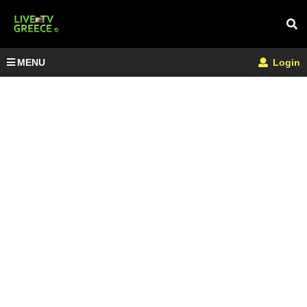
MENU
Login