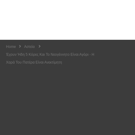
Home
Αστεία
Έχουν Ήδη 5 Κόρες Και Το Νεογέννητο Είναι Αγόρι - Η
Χαρά Του Πατέρα Είναι Ανεκτίμητη