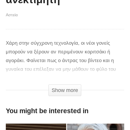
Αστεία
Χάρη στην σύγχρονη τεχνολογία, οι νέοι γονείς
μπορούν να ξέρουν αν περιμένουν κοριτσάκι ή
αγοράκι. Φαίνεται πως ο άντρας του βίντεο και η
γυναίκα του επέλεξαν να μην μάθουν το φύλο του
μωρού τους. Η έκφραση και η αντίδραση του πατέρα,
όταν το μαθαίνει είναι ανεκτίμητη. Είναι απίθανο που
Show more
κάποιος τα τράβηξε όλα σε βίντεο! Η έκφραση του
πριν βγει το μωρό είναι γεμάτη αγωνία, αλλά όταν
You might be interested in
γεννιέται, φωνάζει από την χαρά του.
Φωνάζει “Ω Θεέ μου!” ξανά και ξανά – είναι