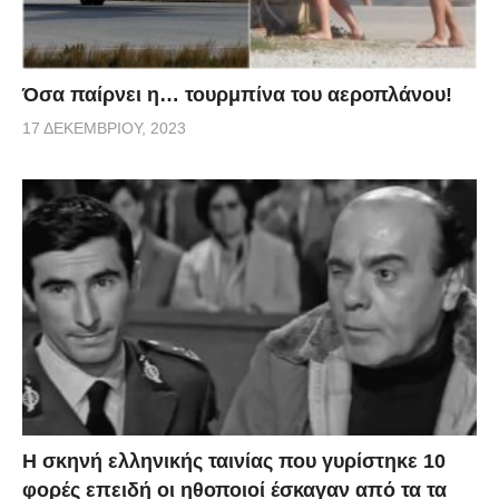
Όσα παίρνει η… τουρμπίνα του αεροπλάνου!
17 ΔΕΚΕΜΒΡΊΟΥ, 2023
H σκηνή ελληνικής ταινίας που γυρίστηκε 10
φορές επειδή οι ηθοποιοί έσκαγαν από τα τα