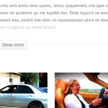
τές από αυτές είναι τρελές, άλλες τρομακτικές στα όρια τ
νουν να γελάσετε με την καρδιά σας. Είναι περιττό να αν
ασικό τους σκοπό που ήταν να προκαλέσουν γέλιο σε όσο
αν τη φάρσα ως απλοί θεατές.
σο καλά σχεδιασμένη και εκτελεσμένη που θα σας κάνει ν
Show more
άριο είναι το εξής: ένας άνδρας ντυμένος στα μαύρα ως κλ
στά του μια ταμπέλα που γράφει «Fight me» ή αλλιώς «Πολ
αν ένας νεαρός σηκώνει το ξίφος για να προκαλέσει τον 