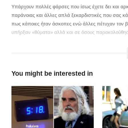
Υπάρχουν πολλές φάρσες που ίσως έχετε δει και αρκε
παράνοιας και άλλες απλά ξεκαρδιστικές που σας κά
πως κάποιες ήταν άσκοπες ενώ άλλες πέτυχαν τον β
υπήρξαν «θύματα» αλλά και σε όσους παρακολούθησ
Η παρακάτω φάρσα από το Improvln Toronto είναι τό
γελάσετε βλέποντάς το βίντεο ξανά και ξανά. Το σεν
ninja στέκεται ακίνητος σε ένα δρόμο έχοντας μπρο
You might be interested in
με»! Η κατάσταση παίρνει μια απροσδόκητη τροπή ότ
στα μαύρα και η περιπέτεια ξεκινά.
via