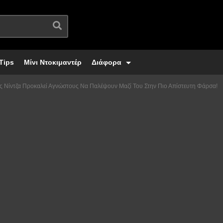
Tips
Μίνι Ντοκιμαντέρ
Διάφορα
 Νίντζα Προκαλεί Αγνώστους Να Παλέψουν Μαζί Του Στην Πιο Απίστευτη Φάρσα!