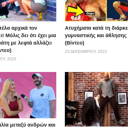
Aτυχήματα κατά τη διάρκε
πέλα αρχικά τον
γυμναστικής και άθλησης
! Μόλις δει ότι έχει μια
(Βίντεο)
άτη με λεφτά αλλάζει
ντεο)
23 ΔΕΚΕΜΒΡΊΟΥ, 2023
ΟΥ, 2023
ιλία μεταξύ ανδρών και