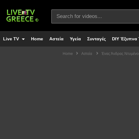
Live TV
Home
Αστεία
Υγεία
Συνταγές
DIY Έξυπνα 
Home
Αστεία
Ένας Άνδρας Ντυμένος