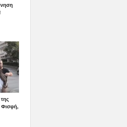
ίνηση
!
 της
 Φισφή,