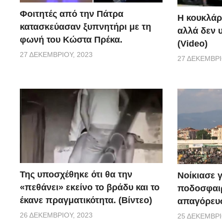
Φοιτητές από την Πάτρα
Η κουκλάρ
κατασκεύασαν ξυπνητήρι με τη
αλλά δεν 
φωνή του Κώστα Πρέκα.
(Video)
27 ΔΕΚΕΜΒΡΊΟΥ, 2023
27 ΔΕΚΕΜΒΡΊ
Της υποσχέθηκε ότι θα την
Νοίκιασε γ
«πεθάνει» εκείνο το βράδυ και το
ποδοσφαιρ
έκανε πραγματικότητα. (Βίντεο)
απαγόρευσ
26 ΔΕΚΕΜΒΡΊΟΥ, 2023
25 ΔΕΚΕΜΒΡΊ