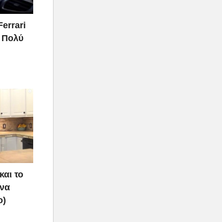
Ferrari
ι Πολύ
και το
 να
ο)