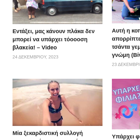
Αυτή η κο
Εντάξει, μας κάνουν πλάκα δεν
απορρίπτει
μπορεί να υπάρχει τόοοοση
τσάντα γεμ
βλακεία! – Video
γνώμη (Βί
24 ΔΕΚΕΜΒΡΊΟΥ, 2023
23 ΔΕΚΕΜΒΡΊ
Μία ξεκαρδιστική συλλογή
Υπάρχει φ