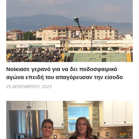
Νοίκιασε γερανό για να δει ποδοσφαιρικό
αγώνα επειδή του απαγόρευσαν την είσοδο
25 ΔΕΚΕΜΒΡΊΟΥ, 2023