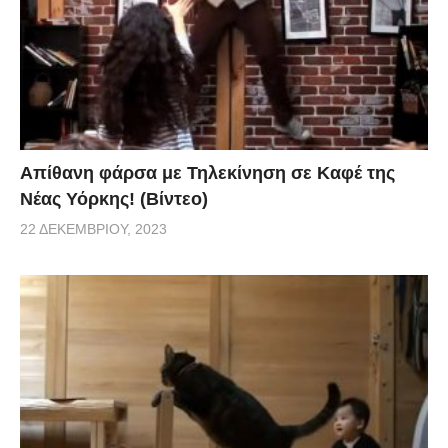
Απίθανη φάρσα με Τηλεκίνηση σε Καφέ της
Νέας Υόρκης! (Βίντεο)
22 ΔΕΚΕΜΒΡΊΟΥ, 2023