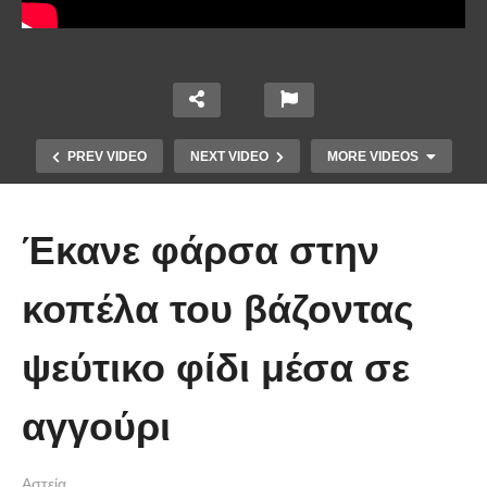
PREV VIDEO
NEXT VIDEO
MORE VIDEOS
Έκανε φάρσα στην
κοπέλα του βάζοντας
ψεύτικο φίδι μέσα σε
Απολαυστικοί Μέριλ Στριπ και Τομ
Χανκς – Μιμήθηκαν ο ένας τον
αγγούρι
άλλον
Αστεία