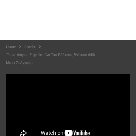
Home
Αστεία
Έκανε Φάρσα Στην Κοπέλα Του Βάζοντας Ψεύτικο Φίδι
Μέσα Σε Αγγούρι