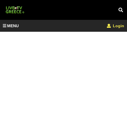
MENU
Login